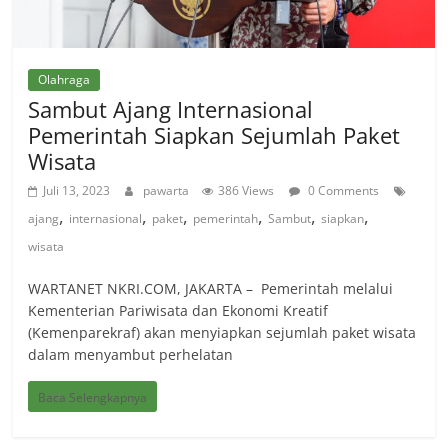
Olahraga
Sambut Ajang Internasional
Pemerintah Siapkan Sejumlah Paket
Wisata
Juli 13, 2023
pawarta
386 Views
0 Comments
,
,
,
,
,
,
ajang
internasional
paket
pemerintah
Sambut
siapkan
wisata
WARTANET NKRI.COM, JAKARTA – Pemerintah melalui
Kementerian Pariwisata dan Ekonomi Kreatif
(Kemenparekraf) akan menyiapkan sejumlah paket wisata
dalam menyambut perhelatan
Baca Selengkapnya