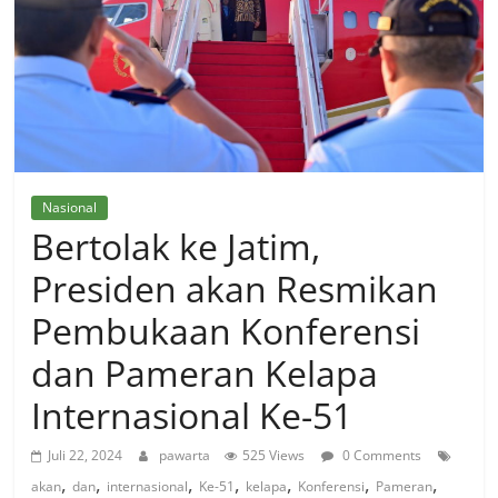
Nasional
Bertolak ke Jatim,
Presiden akan Resmikan
Pembukaan Konferensi
dan Pameran Kelapa
Internasional Ke-51
Juli 22, 2024
pawarta
525 Views
0 Comments
,
,
,
,
,
,
,
akan
dan
internasional
Ke-51
kelapa
Konferensi
Pameran