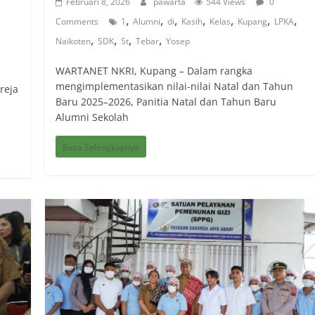
Februari 8, 2026
pawarta
544 Views
0
,
,
,
,
,
,
,
Comments
1
Alumni
di
Kasih
Kelas
Kupang
LPKA
,
,
,
,
Naikoten
SDK
St
Tebar
Yosep
WARTANET NKRI, Kupang – Dalam rangka
mengimplementasikan nilai-nilai Natal dan Tahun
reja
Baru 2025–2026, Panitia Natal dan Tahun Baru
Alumni Sekolah
Baca Selengkapnya