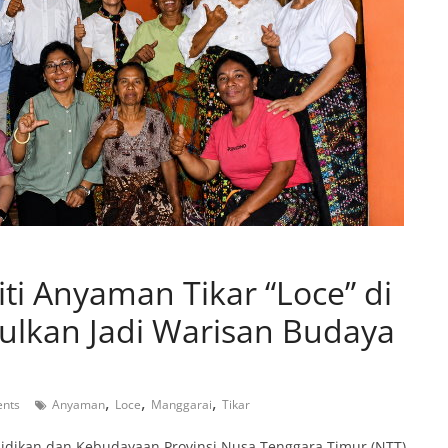
iti Anyaman Tikar “Loce” di
sulkan Jadi Warisan Budaya
,
,
,
nts
Anyaman
Loce
Manggarai
Tikar
idikan dan Kebudayaan Provinsi Nusa Tenggara Timur (NTT)