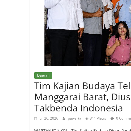
Daerah
Tim Kajian Budaya Tel
Manggarai Barat, Diu
Takbenda Indonesia
Juli 26, 2026
pawarta
311 Views
0 Comme
WARTANET NKRI – Tim Kajian Budaya Dinas Pend