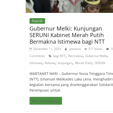
Daerah
Gubernur Melki: Kunjungan
SERUNI Kabinet Merah Putih
Bermakna Istimewa bagi NTT
Desember 11, 2025
pawarta
371 Views
0
,
,
,
Comments
bagi NTT
Bermakna
Gubernur Melki
,
,
,
,
Istimewa
Kabinet
kunjungan
Merah Putih
SERUNI
WARTANET NKRI – Gubernur Nusa Tenggara Tim
(NTT), Emanuel Melkiades Laka Lena, menghadiri
kegiatan bersama yang diselenggarakan Solidari
Perempuan untuk
Baca Selengkapnya