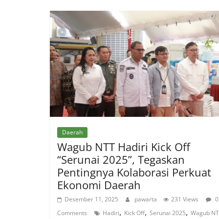
Daerah
Wagub NTT Hadiri Kick Off
“Serunai 2025”, Tegaskan
Pentingnya Kolaborasi Perkuat
Ekonomi Daerah
Desember 11, 2025
pawarta
231 Views
0
,
,
,
Comments
Hadiri
Kick Off
Serunai 2025
Wagub NT