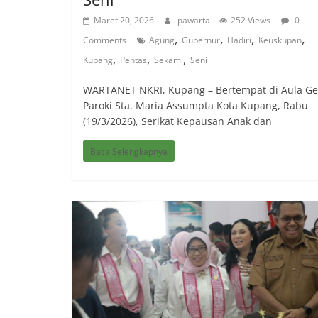
Maret 20, 2026
pawarta
252 Views
0
,
,
,
,
Comments
Agung
Gubernur
Hadiri
Keuskupan
,
,
,
Kupang
Pentas
Sekami
Seni
WARTANET NKRI, Kupang – Bertempat di Aula Ge
Paroki Sta. Maria Assumpta Kota Kupang, Rabu
(19/3/2026), Serikat Kepausan Anak dan
Baca Selengkapnya