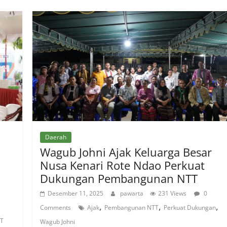
Daerah
Wagub Johni Ajak Keluarga Besar
Nusa Kenari Rote Ndao Perkuat
Dukungan Pembangunan NTT
Desember 11, 2025
pawarta
231 Views
0
,
,
,
Comments
Ajak
Pembangunan NTT
Perkuat Dukungan
T
Wagub Johni