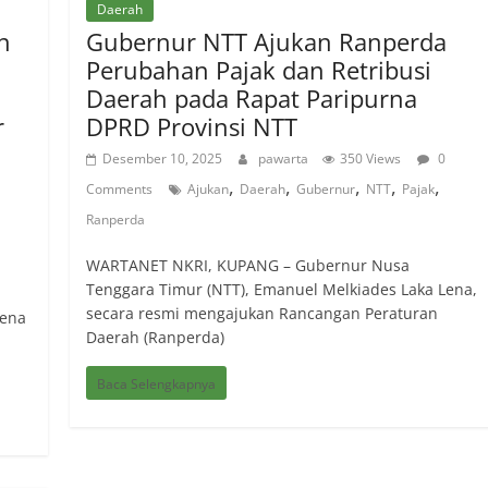
Daerah
n
Gubernur NTT Ajukan Ranperda
Perubahan Pajak dan Retribusi
Daerah pada Rapat Paripurna
r
DPRD Provinsi NTT
Desember 10, 2025
pawarta
350 Views
0
,
,
,
,
,
Comments
Ajukan
Daerah
Gubernur
NTT
Pajak
Ranperda
WARTANET NKRI, KUPANG – Gubernur Nusa
Tenggara Timur (NTT), Emanuel Melkiades Laka Lena,
secara resmi mengajukan Rancangan Peraturan
Lena
Daerah (Ranperda)
Baca Selengkapnya