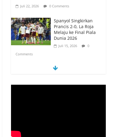
Juli 22, 2026
0 Comments
Spanyol Singkirkan
Prancis 2-0, La Roja
Melaju ke Final Piala
Dunia 2026
Juli 15, 2026
0
Comments
Spanyol vs Prancis,
Duel Raksasa Eropa
Perebutkan Tiket Final
Piala Dunia 2026
Juli 14, 2026
0
Comments
Memanfaatkan
Artificial Intelligence
untuk Mendukung
Perkuliahan di Era