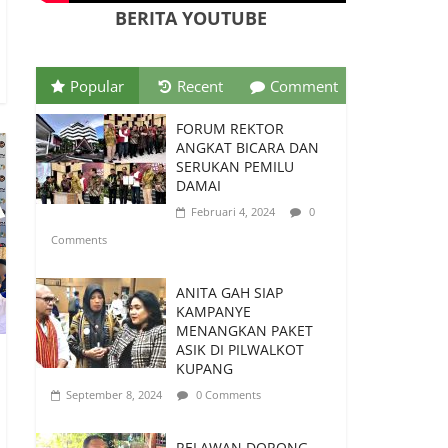
Digital
BERITA YOUTUBE
Juni 10, 2026
0 Comments
PSN Ngada Pesta Gol,
Popular
Recent
Comment
Libas MRC Bulukumba
5-0 di Laga Perdana 32
FORUM REKTOR
Besar Liga 4 Nasional
ANGKAT BICARA DAN
SERUKAN PEMILU
Juni 9, 2026
0
DAMAI
Comments
Februari 4, 2024
0
Tim Kajian Budaya
Comments
Teliti Anyaman Tikar
“Loce” di Manggarai
ANITA GAH SIAP
Barat, Diusulkan Jadi
KAMPANYE
Warisan Budaya
MENANGKAN PAKET
Takbenda Indonesia
ASIK DI PILWALKOT
Juli 26, 2026
0 Comments
KUPANG
September 8, 2024
0 Comments
RELAWAN DORONG