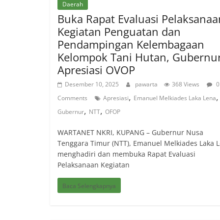
Daerah
Buka Rapat Evaluasi Pelaksanaa
Kegiatan Penguatan dan
Pendampingan Kelembagaan
Kelompok Tani Hutan, Gubernu
Apresiasi OVOP
Desember 10, 2025
pawarta
368 Views
0
,
,
Comments
Apresiasi
Emanuel Melkiades Laka Lena
,
,
Gubernur
NTT
OFOP
WARTANET NKRI, KUPANG – Gubernur Nusa
Tenggara Timur (NTT), Emanuel Melkiades Laka 
menghadiri dan membuka Rapat Evaluasi
Pelaksanaan Kegiatan
Baca Selengkapnya