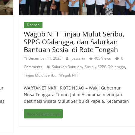
Daerah
Wagub NTT Tinjau Mulut Seribu,
SPPG Ofalangga, dan Salurkan
Bantuan Sosial di Rote Tengah
Desember 11, 2025
pawarta
405 Views
0
,
,
,
Comments
Salurkan Bantuan
Sosial
SPPG Ofalangga
,
Tinjau Mulut Seribu
Wagub NTT
ur
WARTANET NKRI, ROTE NDAO – Wakil Gubernur
Nusa Tenggara Timur, Johni Asadoma, meninjau
tas
destinasi wisata Mulut Seribu di Papela, Kecamatan
Baca Selengkapnya