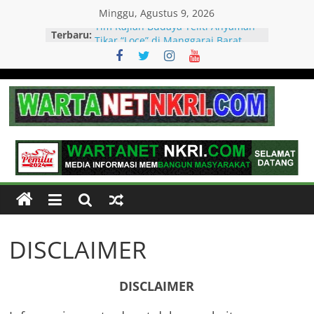
Skip
Minggu, Agustus 9, 2026
to
Terbaru:
PEMKAB MANGGARAI BARAT
content
MEMELIHARA LOCE UNTUK
KESEJAHTERAAN MASYARAKAT
Spanyol Singkirkan Prancis 2-0, La
Roja Melaju ke Final Piala Dunia
2026
Wartanet
Spanyol vs Prancis, Duel Raksasa
Eropa Perebutkan Tiket Final Piala
Dunia 2026
NKRI
Memanfaatkan Artificial
Intelligence untuk Mendukung
Perkuliahan di Era Digital
Realita,
Tim Kajian Budaya Teliti Anyaman
Sejuk
Tikar “Loce” di Manggarai Barat,
dan
Diusulkan Jadi Warisan Budaya
DISCLAIMER
Berimbang
Takbenda Indonesia
DISCLAIMER