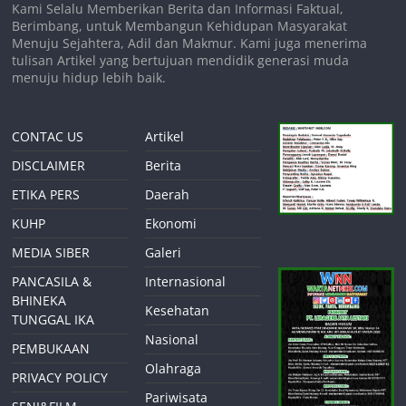
Kami Selalu Memberikan Berita dan Informasi Faktual,
Berimbang, untuk Membangun Kehidupan Masyarakat
Menuju Sejahtera, Adil dan Makmur. Kami juga menerima
tulisan Artikel yang bertujuan mendidik generasi muda
menuju hidup lebih baik.
CONTAC US
Artikel
DISCLAIMER
Berita
ETIKA PERS
Daerah
KUHP
Ekonomi
MEDIA SIBER
Galeri
PANCASILA &
Internasional
BHINEKA
Kesehatan
TUNGGAL IKA
Nasional
PEMBUKAAN
Olahraga
PRIVACY POLICY
Pariwisata