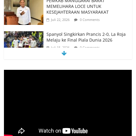
PEMKAB MANGGARAI BARAT
MEMELIHARA LOCE UNTUK
KESEJAHTERAAN MASYARAKAT
Juli 22, 2026
0 Comments
Spanyol Singkirkan Prancis 2-0, La Roja
Melaju ke Final Piala Dunia 2026
Juli 15, 2026
0 Comments
Spanyol vs Prancis, Duel Raksasa Eropa
Perebutkan Tiket Final Piala Dunia 2026
Juli 14, 2026
0 Comments
Memanfaatkan Artificial Intelligence
untuk Mendukung Perkuliahan di Era
Digital
Juni 10, 2026
0 Comments
Jangan Jadikan Festival Budaya di Kota
Kupang Sebagai Seremonial Tahunan