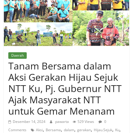
Daerah
Tanam Bersama dalam
Aksi Gerakan Hijau Sejuk
NTT Ku, Pj. Gubernur NTT
Ajak Masyarakat NTT
untuk Gemar Menanam
Desember 14, 2024
pawarta
529 Views
0
,
,
,
,
,
,
Comments
Aksi
Bersama
dalam
gerakan
Hijau.Sejuk
Ku