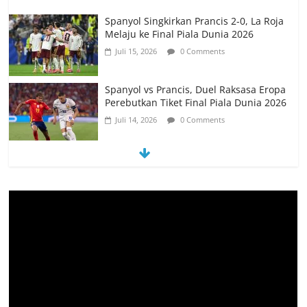
Spanyol Singkirkan Prancis 2-0, La Roja
Melaju ke Final Piala Dunia 2026
Juli 15, 2026
0 Comments
Spanyol vs Prancis, Duel Raksasa Eropa
Perebutkan Tiket Final Piala Dunia 2026
Juli 14, 2026
0 Comments
Memanfaatkan Artificial Intelligence
untuk Mendukung Perkuliahan di Era
Digital
Juni 10, 2026
0 Comments
PSN Ngada Pesta Gol, Libas MRC
Bulukumba 5-0 di Laga Perdana 32
Besar Liga 4 Nasional
Juni 9, 2026
0 Comments