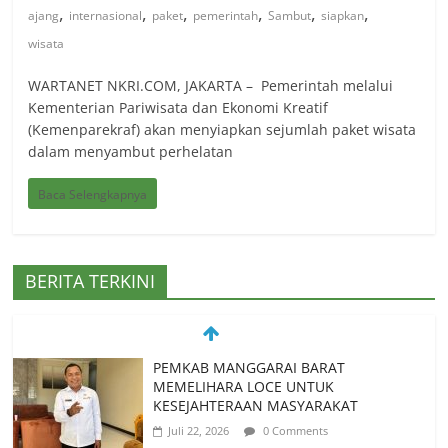
,
,
,
,
,
,
ajang
internasional
paket
pemerintah
Sambut
siapkan
wisata
WARTANET NKRI.COM, JAKARTA – Pemerintah melalui
Kementerian Pariwisata dan Ekonomi Kreatif
(Kemenparekraf) akan menyiapkan sejumlah paket wisata
dalam menyambut perhelatan
Baca Selengkapnya
BERITA TERKINI
PEMKAB MANGGARAI BARAT
MEMELIHARA LOCE UNTUK
KESEJAHTERAAN MASYARAKAT
Juli 22, 2026
0 Comments