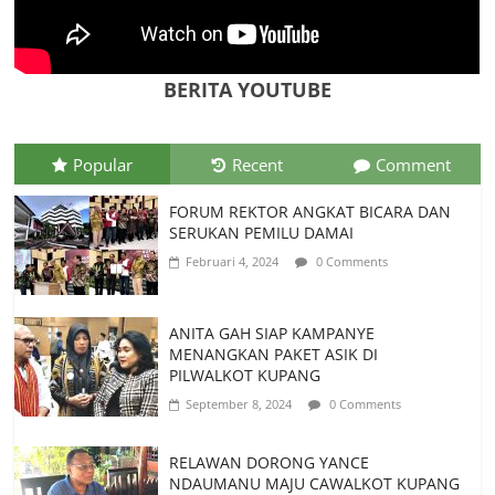
Tim Kajian Budaya Teliti Anyaman Tikar
“Loce” di Manggarai Barat, Diusulkan
Jadi Warisan Budaya Takbenda
Indonesia
BERITA YOUTUBE
Juli 26, 2026
0 Comments
Popular
Recent
Comment
FORUM REKTOR ANGKAT BICARA DAN
SERUKAN PEMILU DAMAI
Februari 4, 2024
0 Comments
ANITA GAH SIAP KAMPANYE
MENANGKAN PAKET ASIK DI
PILWALKOT KUPANG
September 8, 2024
0 Comments
RELAWAN DORONG YANCE
NDAUMANU MAJU CAWALKOT KUPANG