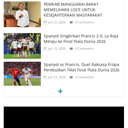
Spanyol Singkirkan Prancis 2-0, La Roja
Melaju ke Final Piala Dunia 2026
Juli 15, 2026
0 Comments
Spanyol vs Prancis, Duel Raksasa Eropa
Perebutkan Tiket Final Piala Dunia 2026
Juli 14, 2026
0 Comments
Memanfaatkan Artificial Intelligence
untuk Mendukung Perkuliahan di Era
Digital
Juni 10, 2026
0 Comments
PSN Ngada Pesta Gol, Libas MRC
Bulukumba 5-0 di Laga Perdana 32
Besar Liga 4 Nasional
Juni 9, 2026
0 Comments