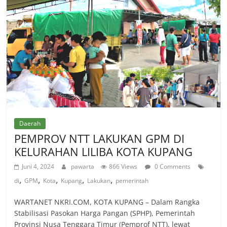
Daerah
PEMPROV NTT LAKUKAN GPM DI
KELURAHAN LILIBA KOTA KUPANG
Juni 4, 2024
pawarta
866 Views
0 Comments
,
,
,
,
,
di
GPM
Kota
Kupang
Lakukan
pemerintah
WARTANET NKRI.COM, KOTA KUPANG – Dalam Rangka
Stabilisasi Pasokan Harga Pangan (SPHP), Pemerintah
Provinsi Nusa Tenggara Timur (Pemprof NTT), lewat