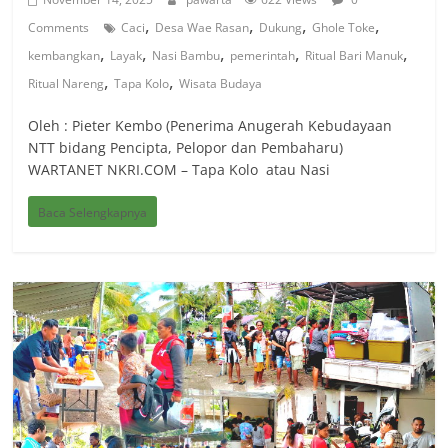
,
,
,
,
Comments
Caci
Desa Wae Rasan
Dukung
Ghole Toke
,
,
,
,
,
kembangkan
Layak
Nasi Bambu
pemerintah
Ritual Bari Manuk
,
,
Ritual Nareng
Tapa Kolo
Wisata Budaya
Oleh : Pieter Kembo (Penerima Anugerah Kebudayaan
NTT bidang Pencipta, Pelopor dan Pembaharu)
WARTANET NKRI.COM – Tapa Kolo atau Nasi
Baca Selengkapnya