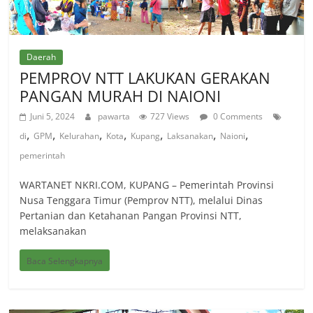
Daerah
PEMPROV NTT LAKUKAN GERAKAN
PANGAN MURAH DI NAIONI
Juni 5, 2024
pawarta
727 Views
0 Comments
,
,
,
,
,
,
,
di
GPM
Kelurahan
Kota
Kupang
Laksanakan
Naioni
pemerintah
WARTANET NKRI.COM, KUPANG – Pemerintah Provinsi
Nusa Tenggara Timur (Pemprov NTT), melalui Dinas
Pertanian dan Ketahanan Pangan Provinsi NTT,
melaksanakan
Baca Selengkapnya