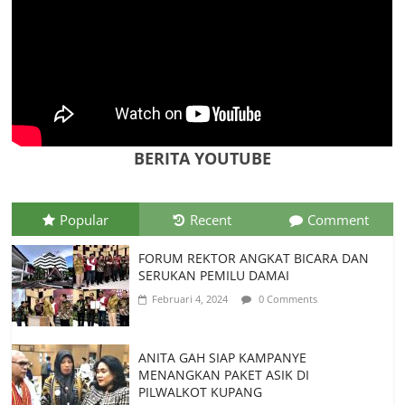
Tim Kajian Budaya Teliti Anyaman Tikar
“Loce” di Manggarai Barat, Diusulkan
Jadi Warisan Budaya Takbenda
Indonesia
Juli 26, 2026
0 Comments
BERITA YOUTUBE
Popular
Recent
Comment
FORUM REKTOR ANGKAT BICARA DAN
SERUKAN PEMILU DAMAI
Februari 4, 2024
0 Comments
ANITA GAH SIAP KAMPANYE
MENANGKAN PAKET ASIK DI
PILWALKOT KUPANG