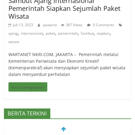
Sambut Ajang Internasional
Pemerintah Siapkan Sejumlah Paket
Wisata
Juli 13, 2023
pawarta
387 Views
0 Comments
,
,
,
,
,
,
ajang
internasional
paket
pemerintah
Sambut
siapkan
wisata
WARTANET NKRI.COM, JAKARTA – Pemerintah melalui
Kementerian Pariwisata dan Ekonomi Kreatif
(Kemenparekraf) akan menyiapkan sejumlah paket wisata
dalam menyambut perhelatan
Baca Selengkapnya
PEMKAB MANGGARAI BARAT
BERITA TERKINI
MEMELIHARA LOCE UNTUK
KESEJAHTERAAN MASYARAKAT
Juli 22, 2026
0 Comments