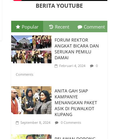
Digital
BERITA YOUTUBE
Juni 10, 2026
0 Comments
PSN Ngada Pesta Gol,
Popular
Recent
Comment
Libas MRC Bulukumba
5-0 di Laga Perdana 32
FORUM REKTOR
Besar Liga 4 Nasional
ANGKAT BICARA DAN
SERUKAN PEMILU
Juni 9, 2026
0
DAMAI
Comments
Februari 4, 2024
0
Tim Kajian Budaya
Comments
Teliti Anyaman Tikar
“Loce” di Manggarai
ANITA GAH SIAP
Barat, Diusulkan Jadi
KAMPANYE
Warisan Budaya
MENANGKAN PAKET
Takbenda Indonesia
ASIK DI PILWALKOT
Juli 26, 2026
0 Comments
KUPANG
September 8, 2024
0 Comments
RELAWAN DORONG