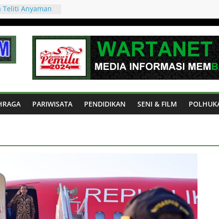
 Teliti Anyaman
nggarai Barat,
risan Budaya
ia
AI BARAT
E UNTUK
MASYARAKAT
 Prancis 2-0, La
al Piala Dunia
s, Duel Raksasa
HRAGA
PARIWISATA
PENDIDIKAN
SENI & FILM
POLHUK
iket Final Piala
ficial
uk Mendukung
 Digital