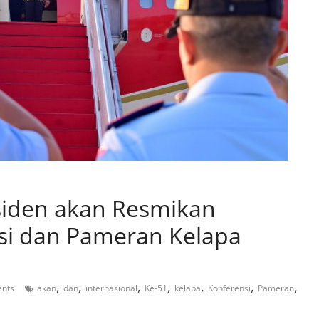
esiden akan Resmikan
i dan Pameran Kelapa
,
,
,
,
,
,
,
nts
akan
dan
internasional
Ke-51
kelapa
Konferensi
Pameran