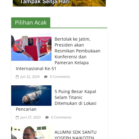
Pilihan Acak
Bertolak ke Jatim,
Presiden akan
Resmikan Pembukaan
Konferensi dan
Pameran Kelapa
Internasional Ke-51
Juli 22, 2024
0 Comments
5 Puing Besar Kapal
Selam Titanic
Ditemukan di Lokasi
Pencarian
Juni 27, 2023
0 Comments
ALUMNI SDK SANTU
YOSEPH NAIKOTEN