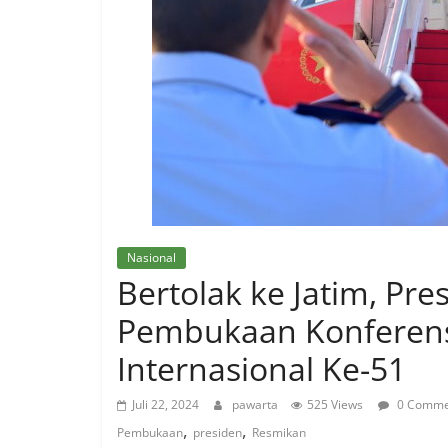
Nasional
Bertolak ke Jatim, Pr
Pembukaan Konferens
Internasional Ke-51
Juli 22, 2024
pawarta
525 Views
0 Comme
,
,
Pembukaan
presiden
Resmikan