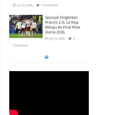
Juli 22, 2026
0 Comments
Spanyol Singkirkan
Prancis 2-0, La Roja
Melaju ke Final Piala
Dunia 2026
Juli 15, 2026
0
Comments
Spanyol vs Prancis,
Duel Raksasa Eropa
Perebutkan Tiket Final
Piala Dunia 2026
Juli 14, 2026
0
Comments
Memanfaatkan
Artificial Intelligence
untuk Mendukung
Perkuliahan di Era