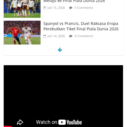
Melaju ke Final Piala Dunia 2026
Juli 15, 2026
0 Comments
Spanyol vs Prancis, Duel Raksasa Eropa
Perebutkan Tiket Final Piala Dunia 2026
Juli 14, 2026
0 Comments
Memanfaatkan Artificial Intelligence
untuk Mendukung Perkuliahan di Era
Digital
Juni 10, 2026
0 Comments
PSN Ngada Pesta Gol, Libas MRC
Bulukumba 5-0 di Laga Perdana 32
Besar Liga 4 Nasional
Juni 9, 2026
0 Comments
Tim Kajian Budaya Teliti Anyaman Tikar
“Loce” di Manggarai Barat, Diusulkan
Jadi Warisan Budaya Takbenda