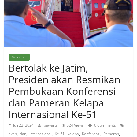
Nasional
Bertolak ke Jatim,
Presiden akan Resmikan
Pembukaan Konferensi
dan Pameran Kelapa
Internasional Ke-51
Juli 22, 2024
pawarta
524 Views
0 Comments
,
,
,
,
,
,
,
akan
dan
internasional
Ke-51
kelapa
Konferensi
Pameran