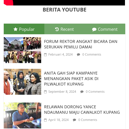
Indonesia
BERITA YOUTUBE
Juli 26, 2026
0 Comments
Popular
Recent
Comment
FORUM REKTOR ANGKAT BICARA DAN
SERUKAN PEMILU DAMAI
Februari 4, 2024
0 Comments
ANITA GAH SIAP KAMPANYE
MENANGKAN PAKET ASIK DI
PILWALKOT KUPANG
September 8, 2024
0 Comments
RELAWAN DORONG YANCE
NDAUMANU MAJU CAWALKOT KUPANG
April 18, 2024
0 Comments