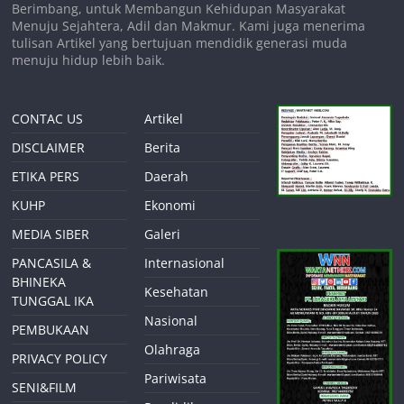
Berimbang, untuk Membangun Kehidupan Masyarakat
Menuju Sejahtera, Adil dan Makmur. Kami juga menerima
tulisan Artikel yang bertujuan mendidik generasi muda
menuju hidup lebih baik.
CONTAC US
Artikel
DISCLAIMER
Berita
ETIKA PERS
Daerah
KUHP
Ekonomi
MEDIA SIBER
Galeri
PANCASILA &
Internasional
BHINEKA
Kesehatan
TUNGGAL IKA
Nasional
PEMBUKAAN
Olahraga
PRIVACY POLICY
Pariwisata
SENI&FILM