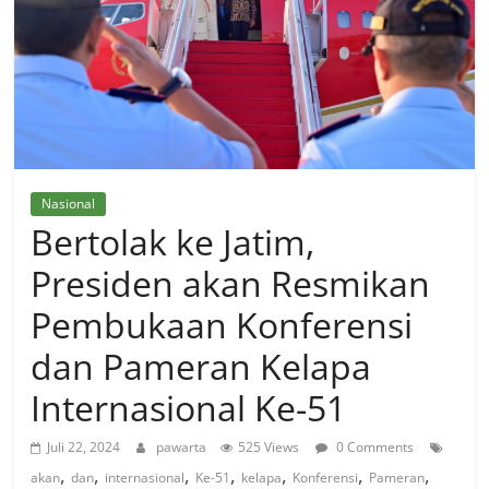
Nasional
Bertolak ke Jatim,
Presiden akan Resmikan
Pembukaan Konferensi
dan Pameran Kelapa
Internasional Ke-51
Juli 22, 2024
pawarta
525 Views
0 Comments
,
,
,
,
,
,
,
akan
dan
internasional
Ke-51
kelapa
Konferensi
Pameran