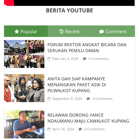
Indonesia
BERITA YOUTUBE
Juli 26, 2026
0 Comments
Popular
Recent
Comment
FORUM REKTOR ANGKAT BICARA DAN
SERUKAN PEMILU DAMAI
Februari 4, 2024
0 Comments
ANITA GAH SIAP KAMPANYE
MENANGKAN PAKET ASIK DI
PILWALKOT KUPANG
September 8, 2024
0 Comments
RELAWAN DORONG YANCE
NDAUMANU MAJU CAWALKOT KUPANG
April 18, 2024
0 Comments