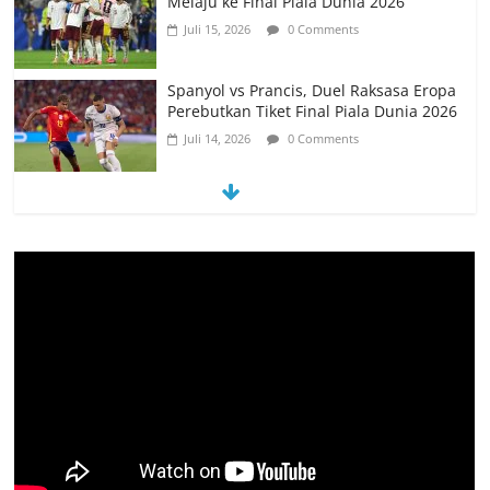
Melaju ke Final Piala Dunia 2026
Juli 15, 2026
0 Comments
Spanyol vs Prancis, Duel Raksasa Eropa
Perebutkan Tiket Final Piala Dunia 2026
Juli 14, 2026
0 Comments
Memanfaatkan Artificial Intelligence
untuk Mendukung Perkuliahan di Era
Digital
Juni 10, 2026
0 Comments
PSN Ngada Pesta Gol, Libas MRC
Bulukumba 5-0 di Laga Perdana 32
Besar Liga 4 Nasional
Juni 9, 2026
0 Comments
Tim Kajian Budaya Teliti Anyaman Tikar
“Loce” di Manggarai Barat, Diusulkan
Jadi Warisan Budaya Takbenda