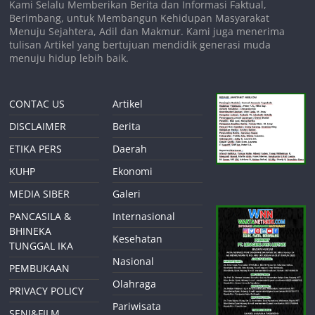
Kami Selalu Memberikan Berita dan Informasi Faktual,
Berimbang, untuk Membangun Kehidupan Masyarakat
Menuju Sejahtera, Adil dan Makmur. Kami juga menerima
tulisan Artikel yang bertujuan mendidik generasi muda
menuju hidup lebih baik.
CONTAC US
Artikel
DISCLAIMER
Berita
ETIKA PERS
Daerah
KUHP
Ekonomi
MEDIA SIBER
Galeri
PANCASILA &
Internasional
BHINEKA
Kesehatan
TUNGGAL IKA
Nasional
PEMBUKAAN
Olahraga
PRIVACY POLICY
Pariwisata
SENI&FILM