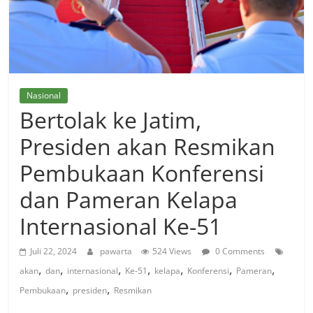
Nasional
Bertolak ke Jatim,
Presiden akan Resmikan
Pembukaan Konferensi
dan Pameran Kelapa
Internasional Ke-51
Juli 22, 2024
pawarta
524 Views
0 Comments
,
,
,
,
,
,
,
akan
dan
internasional
Ke-51
kelapa
Konferensi
Pameran
,
,
Pembukaan
presiden
Resmikan