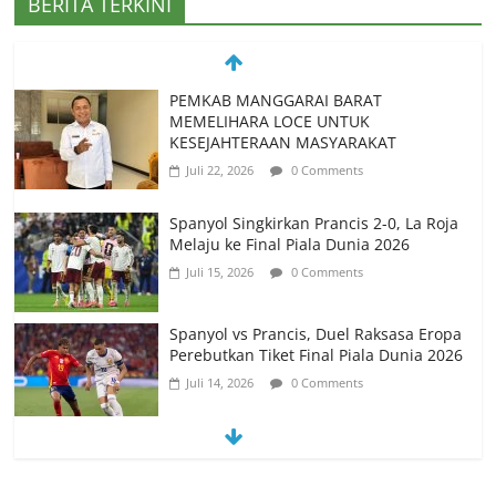
BERITA TERKINI
Spanyol Singkirkan Prancis 2-0, La Roja
Melaju ke Final Piala Dunia 2026
Juli 15, 2026
0 Comments
Spanyol vs Prancis, Duel Raksasa Eropa
Perebutkan Tiket Final Piala Dunia 2026
Juli 14, 2026
0 Comments
Memanfaatkan Artificial Intelligence
untuk Mendukung Perkuliahan di Era
Digital
Juni 10, 2026
0 Comments
PSN Ngada Pesta Gol, Libas MRC
Bulukumba 5-0 di Laga Perdana 32
Besar Liga 4 Nasional