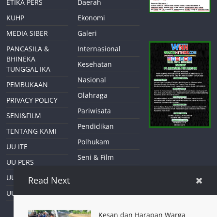
ETIKA PERS
Daerah
KUHP
Ekonomi
MEDIA SIBER
Galeri
PANCASILA &
Internasional
BHINEKA
Kesehatan
TUNGGAL IKA
Nasional
PEMBUKAAN
Olahraga
PRIVACY POLICY
Pariwisata
SENI&FILM
Pendidikan
TENTANG KAMI
Polhukam
UU ITE
Seni & Film
UU PERS
Tekno Sains
UU TIPIKOR
Read Next
UU&PERS
Kesan dan Harapan Warga