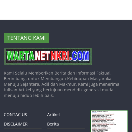
TENTANG KAMI
Kami Selalu Memberikan Berita dan Informasi Faktual,
Berimbang, untuk Membangun Kehidupan Masyarakat
Menuju Sejahtera, Adil dan Makmur. Kami juga menerima
tulisan Artikel yang bertujuan mendidik generasi muda
menuju hidup lebih baik.
CONTAC US
Artikel
DISCLAIMER
Berita