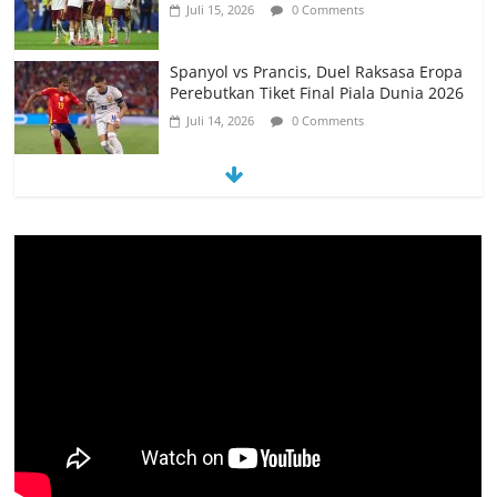
Juli 15, 2026
0 Comments
Spanyol vs Prancis, Duel Raksasa Eropa
Perebutkan Tiket Final Piala Dunia 2026
Juli 14, 2026
0 Comments
Memanfaatkan Artificial Intelligence
untuk Mendukung Perkuliahan di Era
Digital
Juni 10, 2026
0 Comments
PSN Ngada Pesta Gol, Libas MRC
Bulukumba 5-0 di Laga Perdana 32
Besar Liga 4 Nasional
Juni 9, 2026
0 Comments
Tim Kajian Budaya Teliti Anyaman Tikar
“Loce” di Manggarai Barat, Diusulkan
Jadi Warisan Budaya Takbenda
Indonesia