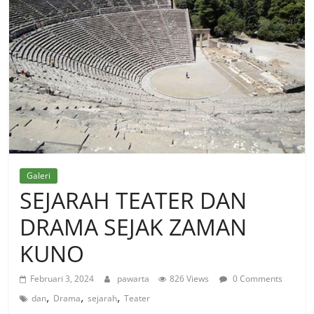
Galeri
SEJARAH TEATER DAN
DRAMA SEJAK ZAMAN
KUNO
Februari 3, 2024
pawarta
826 Views
0 Comments
,
,
,
dan
Drama
sejarah
Teater