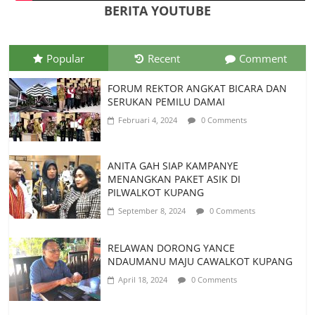
BERITA YOUTUBE
Juli 26, 2026
0 Comments
Popular
Recent
Comment
FORUM REKTOR ANGKAT BICARA DAN
SERUKAN PEMILU DAMAI
Februari 4, 2024
0 Comments
ANITA GAH SIAP KAMPANYE
MENANGKAN PAKET ASIK DI
PILWALKOT KUPANG
September 8, 2024
0 Comments
RELAWAN DORONG YANCE
NDAUMANU MAJU CAWALKOT KUPANG
April 18, 2024
0 Comments