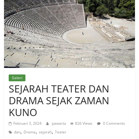
Galeri
SEJARAH TEATER DAN
DRAMA SEJAK ZAMAN
KUNO
Februari 3, 2024
pawarta
826 Views
0 Comments
,
,
,
dan
Drama
sejarah
Teater