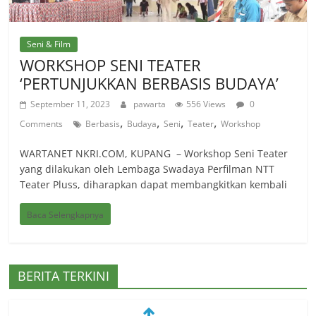
Seni & Film
WORKSHOP SENI TEATER
‘PERTUNJUKKAN BERBASIS BUDAYA’
September 11, 2023
pawarta
556 Views
0
,
,
,
,
Comments
Berbasis
Budaya
Seni
Teater
Workshop
WARTANET NKRI.COM, KUPANG – Workshop Seni Teater
yang dilakukan oleh Lembaga Swadaya Perfilman NTT
Teater Pluss, diharapkan dapat membangkitkan kembali
Baca Selengkapnya
BERITA TERKINI