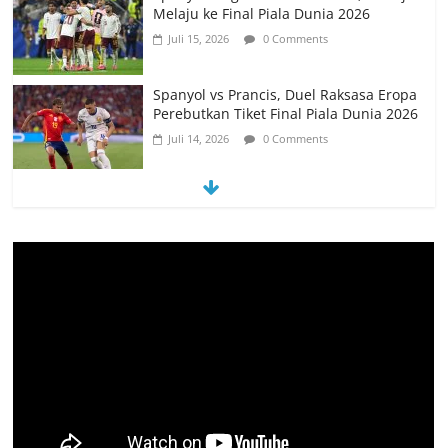
Perebutkan Tiket Final Piala Dunia 2026
Juli 14, 2026
0 Comments
Memanfaatkan Artificial Intelligence
untuk Mendukung Perkuliahan di Era
Digital
Juni 10, 2026
0 Comments
PSN Ngada Pesta Gol, Libas MRC
Bulukumba 5-0 di Laga Perdana 32
Besar Liga 4 Nasional
Juni 9, 2026
0 Comments
Tim Kajian Budaya Teliti Anyaman Tikar
“Loce” di Manggarai Barat, Diusulkan
Jadi Warisan Budaya Takbenda
Indonesia
Juli 26, 2026
0 Comments
PEMKAB MANGGARAI BARAT