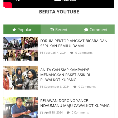
MEMELIHARA LOCE UNTUK
KESEJAHTERAAN MASYARAKAT
BERITA YOUTUBE
Juli 22, 2026
0 Comments
Popular
Recent
Comment
FORUM REKTOR ANGKAT BICARA DAN
SERUKAN PEMILU DAMAI
Februari 4, 2024
0 Comments
ANITA GAH SIAP KAMPANYE
MENANGKAN PAKET ASIK DI
PILWALKOT KUPANG
September 8, 2024
0 Comments
RELAWAN DORONG YANCE
NDAUMANU MAJU CAWALKOT KUPANG
April 18, 2024
0 Comments