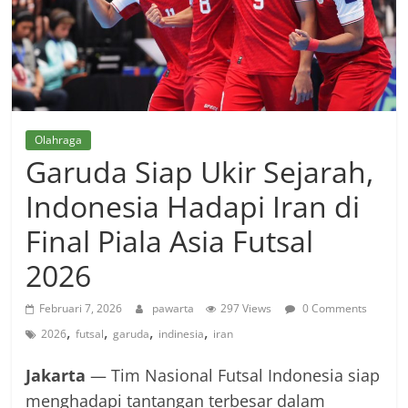
Olahraga
Garuda Siap Ukir Sejarah,
Indonesia Hadapi Iran di
Final Piala Asia Futsal
2026
Februari 7, 2026
pawarta
297 Views
0 Comments
,
,
,
,
2026
futsal
garuda
indinesia
iran
Jakarta
— Tim Nasional Futsal Indonesia siap
menghadapi tantangan terbesar dalam