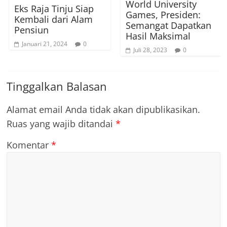
World University
S
Eks Raja Tinju Siap
Games, Presiden:
I
Kembali dari Alam
Semangat Dapatkan
P
Pensiun
Hasil Maksimal
S
Januari 21, 2024
0
W
Juli 28, 2023
0
Tinggalkan Balasan
Alamat email Anda tidak akan dipublikasikan.
Ruas yang wajib ditandai
*
Komentar
*