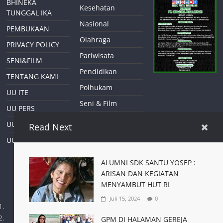
BHINEKA
Kesehatan
TUNGGAL IKA
Nasional
PEMBUKAAN
Olahraga
PRIVACY POLICY
Pariwisata
SENI&FILM
Pendidikan
TENTANG KAMI
Polhukam
UU ITE
Seni & Film
UU PERS
Tekno Sains
UU TIPIKOR
Read Next
UU&PERS
ALUMNI SDK SANTU YOSEP :
ARISAN DAN KEGIATAN
MENYAMBUT HUT RI
Juli 15, 2024
0
https://www.wartanetnkri.com
https://wordpress.com
GPM DI HALAMAN GEREJA