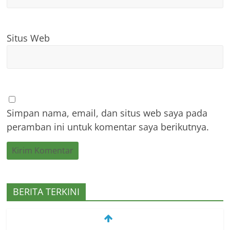
Situs Web
Simpan nama, email, dan situs web saya pada
peramban ini untuk komentar saya berikutnya.
PEMKAB MANGGARAI BARAT
BERITA TERKINI
MEMELIHARA LOCE UNTUK
KESEJAHTERAAN MASYARAKAT
Juli 22, 2026
0 Comments