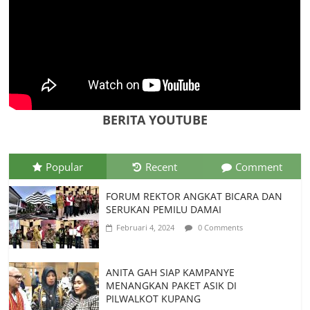
“Loce” di Manggarai Barat, Diusulkan
Jadi Warisan Budaya Takbenda
Indonesia
Juli 26, 2026
0 Comments
BERITA YOUTUBE
Popular
Recent
Comment
FORUM REKTOR ANGKAT BICARA DAN
SERUKAN PEMILU DAMAI
Februari 4, 2024
0 Comments
ANITA GAH SIAP KAMPANYE
MENANGKAN PAKET ASIK DI
PILWALKOT KUPANG