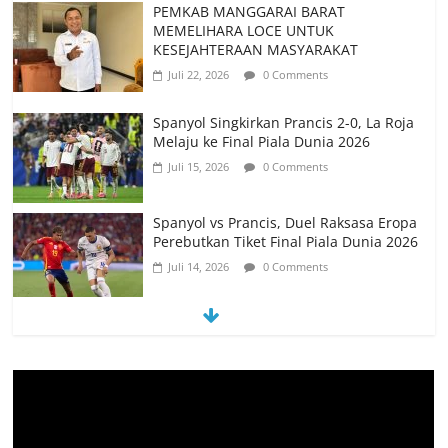
Spanyol Singkirkan Prancis 2-0, La Roja
Melaju ke Final Piala Dunia 2026
Juli 15, 2026
0 Comments
Spanyol vs Prancis, Duel Raksasa Eropa
Perebutkan Tiket Final Piala Dunia 2026
Juli 14, 2026
0 Comments
Memanfaatkan Artificial Intelligence
untuk Mendukung Perkuliahan di Era
Digital
Juni 10, 2026
0 Comments
PSN Ngada Pesta Gol, Libas MRC
Bulukumba 5-0 di Laga Perdana 32
Besar Liga 4 Nasional
Juni 9, 2026
0 Comments
Tim Kajian Budaya Teliti Anyaman Tikar