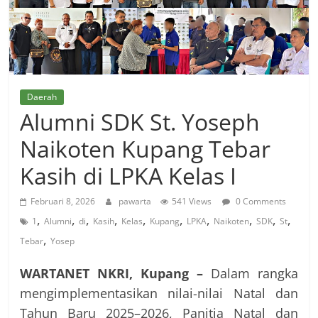
Daerah
Alumni SDK St. Yoseph
Naikoten Kupang Tebar
Kasih di LPKA Kelas I
Februari 8, 2026
pawarta
541 Views
0 Comments
,
,
,
,
,
,
,
,
,
,
1
Alumni
di
Kasih
Kelas
Kupang
LPKA
Naikoten
SDK
St
,
Tebar
Yosep
WARTANET NKRI, Kupang –
Dalam rangka
mengimplementasikan nilai-nilai Natal dan
Tahun Baru 2025–2026, Panitia Natal dan