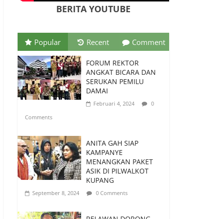
Digital
BERITA YOUTUBE
Juni 10, 2026
0 Comments
PSN Ngada Pesta Gol,
Popular
Recent
Comment
Libas MRC Bulukumba
5-0 di Laga Perdana 32
FORUM REKTOR
Besar Liga 4 Nasional
ANGKAT BICARA DAN
SERUKAN PEMILU
Juni 9, 2026
0
DAMAI
Comments
Februari 4, 2024
0
Tim Kajian Budaya
Comments
Teliti Anyaman Tikar
“Loce” di Manggarai
ANITA GAH SIAP
Barat, Diusulkan Jadi
KAMPANYE
Warisan Budaya
MENANGKAN PAKET
Takbenda Indonesia
ASIK DI PILWALKOT
Juli 26, 2026
0 Comments
KUPANG
September 8, 2024
0 Comments
RELAWAN DORONG