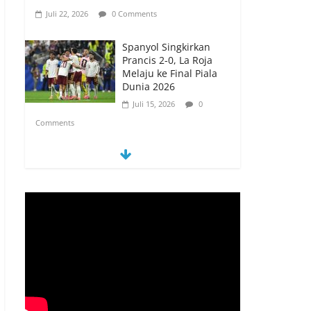
Juli 22, 2026
0 Comments
Spanyol Singkirkan
Prancis 2-0, La Roja
Melaju ke Final Piala
Dunia 2026
Juli 15, 2026
0
Comments
Spanyol vs Prancis,
Duel Raksasa Eropa
Perebutkan Tiket Final
Piala Dunia 2026
Juli 14, 2026
0
Comments
Memanfaatkan
Artificial Intelligence
untuk Mendukung
Perkuliahan di Era