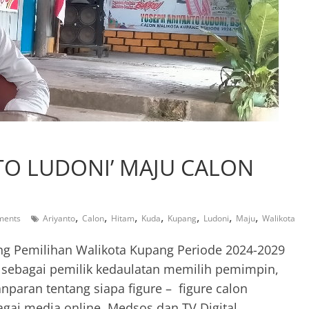
TO LUDONI’ MAJU CALON
,
,
,
,
,
,
,
ments
Ariyanto
Calon
Hitam
Kuda
Kupang
Ludoni
Maju
Walikota
g Pemilihan Walikota Kupang Periode 2024-2029
g sebagai pemilik kedaulatan memilih pemimpin,
paran tentang siapa figure – figure calon
gai media online, Medsos dan TV Digital.