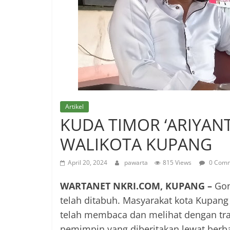
Artikel
KUDA TIMOR ‘ARIYAN
WALIKOTA KUPANG
April 20, 2024
pawarta
815 Views
0 Com
WARTANET NKRI.COM, KUPANG –
Gon
telah ditabuh. Masyarakat kota Kupan
telah membaca dan melihat dengan tran
pemimpin yang diberitakan lewat berba