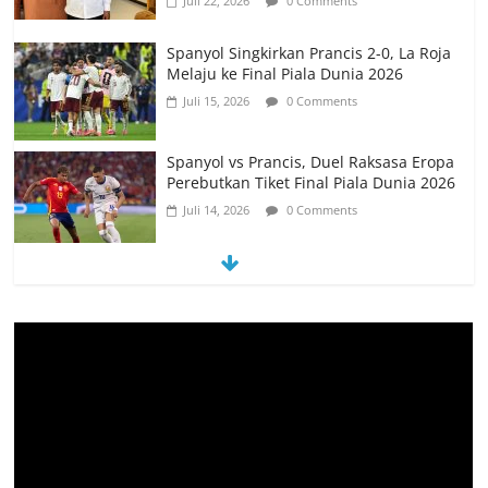
Juli 22, 2026
0 Comments
Spanyol Singkirkan Prancis 2-0, La Roja
Melaju ke Final Piala Dunia 2026
Juli 15, 2026
0 Comments
Spanyol vs Prancis, Duel Raksasa Eropa
Perebutkan Tiket Final Piala Dunia 2026
Juli 14, 2026
0 Comments
Memanfaatkan Artificial Intelligence
untuk Mendukung Perkuliahan di Era
Digital
Juni 10, 2026
0 Comments
PSN Ngada Pesta Gol, Libas MRC
Bulukumba 5-0 di Laga Perdana 32
Besar Liga 4 Nasional
Juni 9, 2026
0 Comments