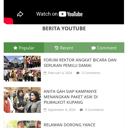
Tim Kajian Budaya Teliti Anyaman Tikar
“Loce” di Manggarai Barat, Diusulkan
Jadi Warisan Budaya Takbenda
Indonesia
BERITA YOUTUBE
Juli 26, 2026
0 Comments
Popular
Recent
Comment
FORUM REKTOR ANGKAT BICARA DAN
SERUKAN PEMILU DAMAI
Februari 4, 2024
0 Comments
ANITA GAH SIAP KAMPANYE
MENANGKAN PAKET ASIK DI
PILWALKOT KUPANG
September 8, 2024
0 Comments
RELAWAN DORONG YANCE