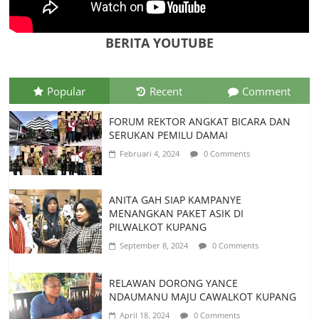
Jadi Warisan Budaya Takbenda
Indonesia
Juli 26, 2026
0 Comments
BERITA YOUTUBE
Popular
Recent
Comment
FORUM REKTOR ANGKAT BICARA DAN
SERUKAN PEMILU DAMAI
Februari 4, 2024
0 Comments
ANITA GAH SIAP KAMPANYE
MENANGKAN PAKET ASIK DI
PILWALKOT KUPANG
September 8, 2024
0 Comments
RELAWAN DORONG YANCE
NDAUMANU MAJU CAWALKOT KUPANG
April 18, 2024
0 Comments