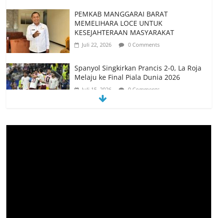
Spanyol Singkirkan Prancis 2-0, La Roja
Melaju ke Final Piala Dunia 2026
Juli 15, 2026
0 Comments
Spanyol vs Prancis, Duel Raksasa Eropa
Perebutkan Tiket Final Piala Dunia 2026
Juli 14, 2026
0 Comments
Memanfaatkan Artificial Intelligence
untuk Mendukung Perkuliahan di Era
Digital
Juni 10, 2026
0 Comments
Jangan Jadikan Festival Budaya di Kota
Kupang Sebagai Seremonial Tahunan
Agustus 10, 2026
0 Comments
Tim Kajian Budaya Teliti Anyaman Tikar
“Loce” di Manggarai Barat, Diusulkan