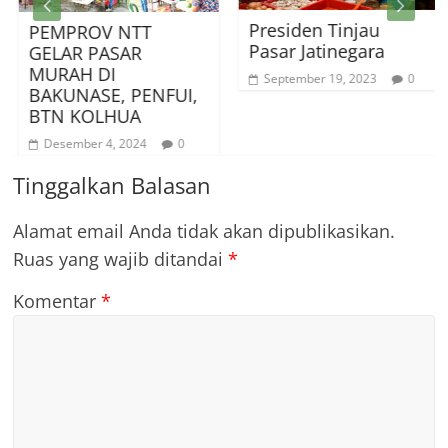
Presiden Tinjau
PEMPROV NTT
P
Pasar Jatinegara
GELAR PASAR
P
MURAH DI
P
September 19, 2023
0
BAKUNASE, PENFUI,
B
BTN KOLHUA
Desember 4, 2024
0
Tinggalkan Balasan
Alamat email Anda tidak akan dipublikasikan.
Ruas yang wajib ditandai
*
Komentar
*