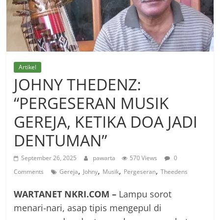
Artikel
JOHNY THEDENZ:
“PERGESERAN MUSIK
GEREJA, KETIKA DOA JADI
DENTUMAN”
September 26, 2025
pawarta
570 Views
0
,
,
,
,
Comments
Gereja
Johny
Musik
Pergeseran
Theedens
WARTANET NKRI.COM –
Lampu sorot
menari-nari, asap tipis mengepul di