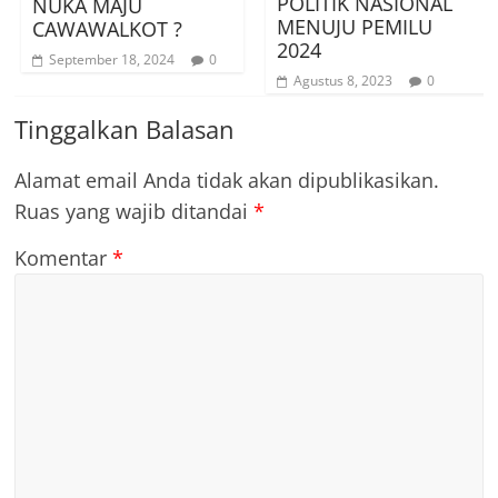
POLITIK NASIONAL
NUKA MAJU
MENUJU PEMILU
CAWAWALKOT ?
2024
September 18, 2024
0
Agustus 8, 2023
0
Tinggalkan Balasan
Alamat email Anda tidak akan dipublikasikan.
Ruas yang wajib ditandai
*
Komentar
*