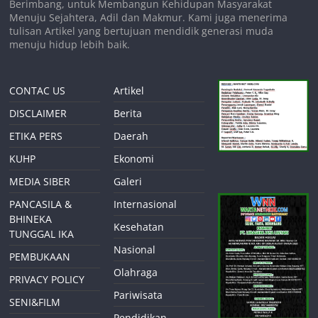
Berimbang, untuk Membangun Kehidupan Masyarakat
Menuju Sejahtera, Adil dan Makmur. Kami juga menerima
tulisan Artikel yang bertujuan mendidik generasi muda
menuju hidup lebih baik.
CONTAC US
Artikel
DISCLAIMER
Berita
ETIKA PERS
Daerah
KUHP
Ekonomi
MEDIA SIBER
Galeri
PANCASILA &
Internasional
BHINEKA
Kesehatan
TUNGGAL IKA
Nasional
PEMBUKAAN
Olahraga
PRIVACY POLICY
Pariwisata
SENI&FILM
Pendidikan