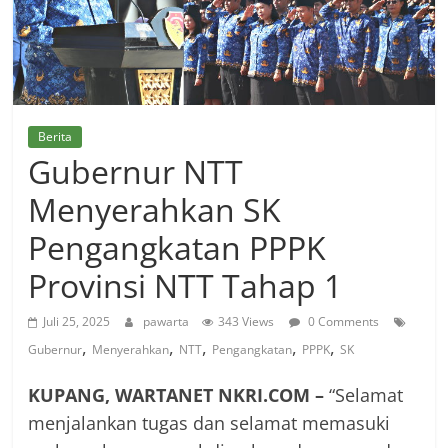
Berita
Gubernur NTT
Menyerahkan SK
Pengangkatan PPPK
Provinsi NTT Tahap 1
Juli 25, 2025
pawarta
343 Views
0 Comments
,
,
,
,
,
Gubernur
Menyerahkan
NTT
Pengangkatan
PPPK
SK
KUPANG, WARTANET NKRI.COM –
“Selamat
menjalankan tugas dan selamat memasuki