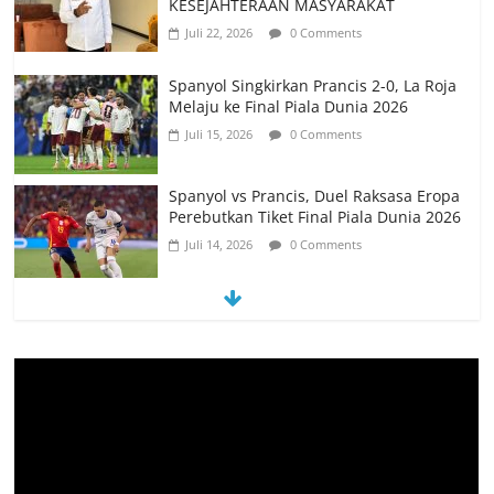
Juli 15, 2026
0 Comments
Spanyol vs Prancis, Duel Raksasa Eropa
Perebutkan Tiket Final Piala Dunia 2026
Juli 14, 2026
0 Comments
Memanfaatkan Artificial Intelligence
untuk Mendukung Perkuliahan di Era
Digital
Juni 10, 2026
0 Comments
PSN Ngada Pesta Gol, Libas MRC
Bulukumba 5-0 di Laga Perdana 32
Besar Liga 4 Nasional
Juni 9, 2026
0 Comments
Tim Kajian Budaya Teliti Anyaman Tikar
“Loce” di Manggarai Barat, Diusulkan
Jadi Warisan Budaya Takbenda
Indonesia