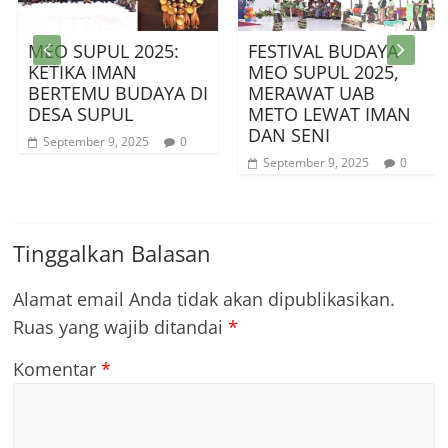
EO SUPUL 2025:
FESTIVAL BUDAYA
AS
ETIKA IMAN
MEO SUPUL 2025,
M
ERTEMU BUDAYA DI
MERAWAT UAB
KE
ESA SUPUL
METO LEWAT IMAN
TI
DAN SENI
September 9, 2025
0
S
September 9, 2025
0
Tinggalkan Balasan
Alamat email Anda tidak akan dipublikasikan.
Ruas yang wajib ditandai
*
Komentar
*