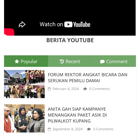
Juli 26, 2026
0 Comments
PEMKAB MANGGARAI BARAT
MEMELIHARA LOCE UNTUK
KESEJAHTERAAN MASYARAKAT
BERITA YOUTUBE
Juli 22, 2026
0 Comments
Popular
Recent
Comment
FORUM REKTOR ANGKAT BICARA DAN
SERUKAN PEMILU DAMAI
Februari 4, 2024
0 Comments
ANITA GAH SIAP KAMPANYE
MENANGKAN PAKET ASIK DI
PILWALKOT KUPANG
September 8, 2024
0 Comments