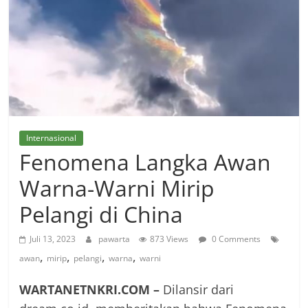
Internasional
Fenomena Langka Awan
Warna-Warni Mirip
Pelangi di China
Juli 13, 2023
pawarta
873 Views
0 Comments
,
,
,
,
awan
mirip
pelangi
warna
warni
WARTANETNKRI.COM –
Dilansir dari