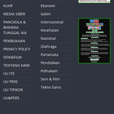
KUHP
Ekonomi
MEDIA SIBER
Galeri
PANCASILA &
Internasional
BHINEKA
Kesehatan
TUNGGAL IKA
Nasional
PEMBUKAAN
Olahraga
PRIVACY POLICY
Pariwisata
SENI&FILM
Pendidikan
TENTANG KAMI
Polhukam
UU ITE
Seni & Film
UU PERS
Tekno Sains
UU TIPIKOR
UU&PERS