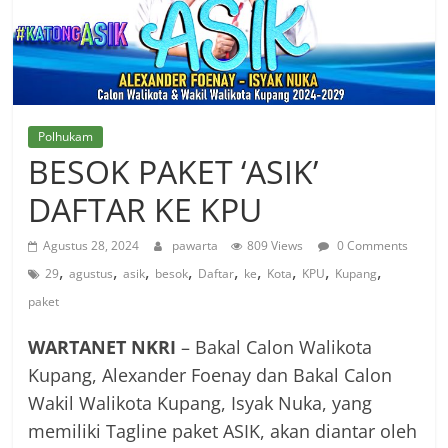
Polhukam
BESOK PAKET ‘ASIK’
DAFTAR KE KPU
Agustus 28, 2024
pawarta
809 Views
0 Comments
,
,
,
,
,
,
,
,
,
29
agustus
asik
besok
Daftar
ke
Kota
KPU
Kupang
paket
WARTANET NKRI
– Bakal Calon Walikota
Kupang, Alexander Foenay dan Bakal Calon
Wakil Walikota Kupang, Isyak Nuka, yang
memiliki Tagline paket ASIK, akan diantar oleh