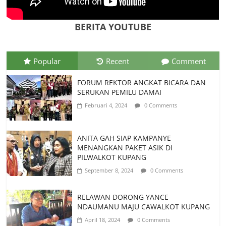
MEMELIHARA LOCE UNTUK
KESEJAHTERAAN MASYARAKAT
BERITA YOUTUBE
Juli 22, 2026
0 Comments
Popular
Recent
Comment
FORUM REKTOR ANGKAT BICARA DAN
SERUKAN PEMILU DAMAI
Februari 4, 2024
0 Comments
ANITA GAH SIAP KAMPANYE
MENANGKAN PAKET ASIK DI
PILWALKOT KUPANG
September 8, 2024
0 Comments
RELAWAN DORONG YANCE
NDAUMANU MAJU CAWALKOT KUPANG
April 18, 2024
0 Comments