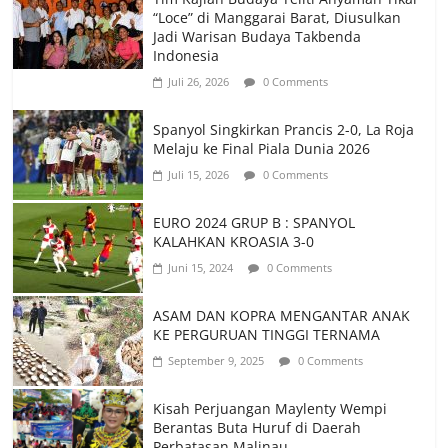
“Loce” di Manggarai Barat, Diusulkan
Jadi Warisan Budaya Takbenda
Indonesia
Juli 26, 2026
0 Comments
Spanyol Singkirkan Prancis 2-0, La Roja
Melaju ke Final Piala Dunia 2026
Juli 15, 2026
0 Comments
EURO 2024 GRUP B : SPANYOL
KALAHKAN KROASIA 3-0
Juni 15, 2024
0 Comments
ASAM DAN KOPRA MENGANTAR ANAK
KE PERGURUAN TINGGI TERNAMA
September 9, 2025
0 Comments
Kisah Perjuangan Maylenty Wempi
Berantas Buta Huruf di Daerah
Perbatasan Malinau