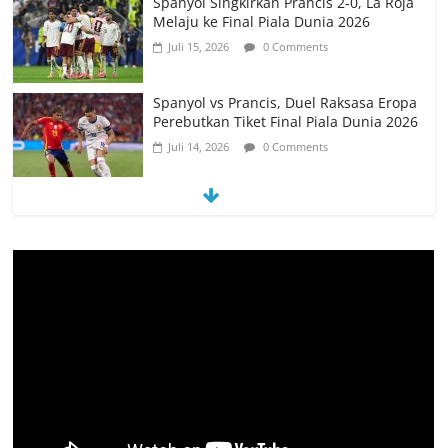
Perebutkan Tiket Final Piala Dunia 2026
Juli 14, 2026
0 Comments
Memanfaatkan Artificial Intelligence
untuk Mendukung Perkuliahan di Era
Digital
Juni 10, 2026
0 Comments
PSN Ngada Pesta Gol, Libas MRC
Bulukumba 5-0 di Laga Perdana 32
Besar Liga 4 Nasional
Juni 9, 2026
0 Comments
Tim Kajian Budaya Teliti Anyaman Tikar
“Loce” di Manggarai Barat, Diusulkan
Jadi Warisan Budaya Takbenda
Indonesia
Juli 26, 2026
0 Comments
PEMKAB MANGGARAI BARAT