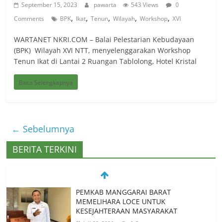
September 15, 2023
pawarta
543 Views
0
,
,
,
,
,
Comments
BPK
Ikat
Tenun
Wilayah
Workshop
XVI
WARTANET NKRI.COM – Balai Pelestarian Kebudayaan
(BPK) Wilayah XVI NTT, menyelenggarakan Workshop
Tenun Ikat di Lantai 2 Ruangan Tablolong, Hotel Kristal
Baca Selengkapnya
← Sebelumnya
BERITA TERKINI
Spanyol Singkirkan Prancis 2-0, La Roja
Melaju ke Final Piala Dunia 2026
Juli 15, 2026
0 Comments