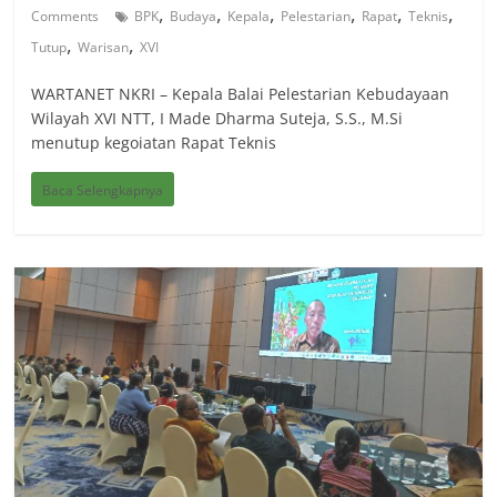
,
,
,
,
,
,
Comments
BPK
Budaya
Kepala
Pelestarian
Rapat
Teknis
,
,
Tutup
Warisan
XVI
WARTANET NKRI – Kepala Balai Pelestarian Kebudayaan
Wilayah XVI NTT, I Made Dharma Suteja, S.S., M.Si
menutup kegoiatan Rapat Teknis
Baca Selengkapnya