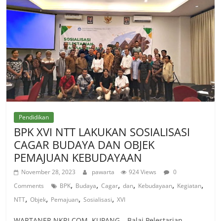
Pendidikan
BPK XVI NTT LAKUKAN SOSIALISASI
CAGAR BUDAYA DAN OBJEK
PEMAJUAN KEBUDAYAAN
November 28, 2023
pawarta
924 Views
0
,
,
,
,
,
,
Comments
BPK
Budaya
Cagar
dan
Kebudayaan
Kegiatan
,
,
,
,
NTT
Objek
Pemajuan
Sosialisasi
XVI
WARTANER.NKRI.COM, KUPANG – Balai Pelestarian