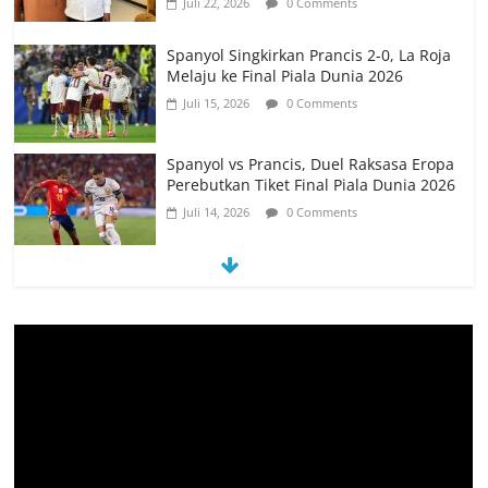
Spanyol vs Prancis, Duel Raksasa Eropa
Perebutkan Tiket Final Piala Dunia 2026
Juli 14, 2026
0 Comments
Memanfaatkan Artificial Intelligence
untuk Mendukung Perkuliahan di Era
Digital
Juni 10, 2026
0 Comments
PSN Ngada Pesta Gol, Libas MRC
Bulukumba 5-0 di Laga Perdana 32
Besar Liga 4 Nasional
Juni 9, 2026
0 Comments
Tim Kajian Budaya Teliti Anyaman Tikar
“Loce” di Manggarai Barat, Diusulkan
Jadi Warisan Budaya Takbenda
Indonesia
Juli 26, 2026
0 Comments