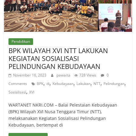
Pendidikan
BPK WILAYAH XVI NTT LAKUKAN
KEGIATAN SOSIALISASI
PELINDUNGAN KEBUDAYAAN
November 16, 2023
pawarta
728 Views
0
,
,
,
,
,
,
Comments
BPK
di
Kebudayaan
Lakukan
NTT
Pelindungan
,
Sosialisasi
XVI
WARTANET NKRI.COM – Balai Pelestaian Kebudayaan
(BPK) Wilayah XVI Nusa Tenggara Timur (NTT),
melaksanakan Kegiatan Sosialisasi Pelindungan
Kebudayaan, bertempat di