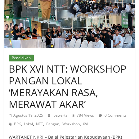
Pendidikan
BPK XVI NTT: WORKSHOP
PANGAN LOKAL
‘MERAYAKAN RASA,
MERAWAT AKAR’
Agustus 19, 2025
pawarta
784 Views
0 Comments
,
,
,
,
,
BPK
Lokal
NTT
Pangan
Workshop
XVI
WARTANET NKRI – Balai Pelestarian Kebudayaan (BPK)