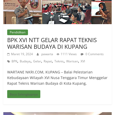
Pendidikan
BPK XVI NTT GELAR RAPAT TEKNIS
WARISAN BUDAYA DI KUPANG
Maret 19, 2024
pawarta
1111 Views
0 Comments
,
,
,
,
,
,
BPK
Budaya
Gelar
Rapat
Teknis
Warisan
XVI
WARTANE NKRI.COM, KUPANG – Balai Pelestarian
Kebudayaan Wilayah XVI Nusa Tenggara Timur Menggelar
Rapat Teknis Warisan Budaya di Kota Kupang,
Baca Selengkapnya