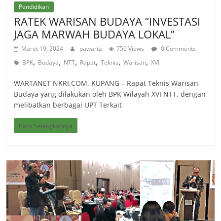
Pendidikan
RATEK WARISAN BUDAYA “INVESTASI
JAGA MARWAH BUDAYA LOKAL”
Maret 19, 2024
pawarta
750 Views
0 Comments
,
,
,
,
,
,
BPK
Budaya
NTT
Rapat
Teknis
Warisan
XVI
WARTANET NKRI.COM, KUPANG – Rapat Teknis Warisan
Budaya yang dilakukan oleh BPK Wilayah XVI NTT, dengan
melibatkan berbagai UPT Terkait
Baca Selengkapnya