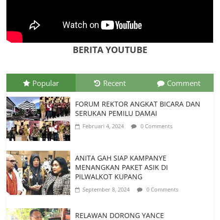
PEMKAB MANGGARAI BARAT
MEMELIHARA LOCE UNTUK
KESEJAHTERAAN MASYARAKAT
BERITA YOUTUBE
Juli 22, 2026
0 Comments
Popular
Recent
Comment
FORUM REKTOR ANGKAT BICARA DAN
SERUKAN PEMILU DAMAI
Februari 4, 2024
0 Comments
ANITA GAH SIAP KAMPANYE
MENANGKAN PAKET ASIK DI
PILWALKOT KUPANG
September 8, 2024
0 Comments
RELAWAN DORONG YANCE