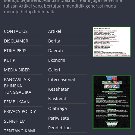
Menuju Sejahtera, Adil dan Makmur. Kami juga menerima
tulisan Artikel yang bertujuan mendidik generasi muda
menuju hidup lebih baik.
CONTAC US
Artikel
DISCLAIMER
Berita
ETIKA PERS
Daerah
KUHP
Ekonomi
MEDIA SIBER
Galeri
PANCASILA &
Internasional
BHINEKA
Kesehatan
TUNGGAL IKA
Nasional
PEMBUKAAN
Olahraga
PRIVACY POLICY
Pariwisata
SENI&FILM
Pendidikan
TENTANG KAMI