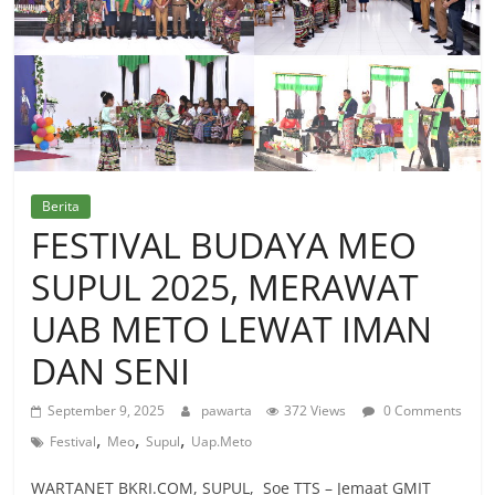
Berita
FESTIVAL BUDAYA MEO
SUPUL 2025, MERAWAT
UAB METO LEWAT IMAN
DAN SENI
September 9, 2025
pawarta
372 Views
0 Comments
,
,
,
Festival
Meo
Supul
Uap.Meto
WARTANET BKRI.COM, SUPUL, Soe TTS – Jemaat GMIT