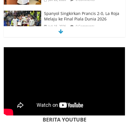
Spanyol Singkirkan Prancis 2-0, La Roja
Melaju ke Final Piala Dunia 2026
Juli 15, 2026
0 Comments
Spanyol vs Prancis, Duel Raksasa Eropa
Perebutkan Tiket Final Piala Dunia 2026
Juli 14, 2026
0 Comments
Memanfaatkan Artificial Intelligence
untuk Mendukung Perkuliahan di Era
Digital
Juni 10, 2026
0 Comments
Jangan Jadikan Festival Budaya di Kota
Kupang Sebagai Seremonial Tahunan
Agustus 10, 2026
0 Comments
BERITA YOUTUBE