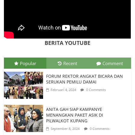
Juni 9, 2026
0 Comments
Tim Kajian Budaya Teliti Anyaman Tikar
“Loce” di Manggarai Barat, Diusulkan
Jadi Warisan Budaya Takbenda
Indonesia
BERITA YOUTUBE
Juli 26, 2026
0 Comments
Popular
Recent
Comment
FORUM REKTOR ANGKAT BICARA DAN
SERUKAN PEMILU DAMAI
Februari 4, 2024
0 Comments
ANITA GAH SIAP KAMPANYE
MENANGKAN PAKET ASIK DI
PILWALKOT KUPANG
September 8, 2024
0 Comments