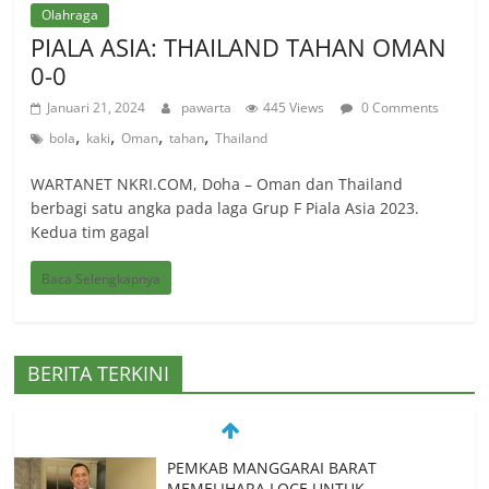
Olahraga
PIALA ASIA: THAILAND TAHAN OMAN
0-0
Januari 21, 2024
pawarta
445 Views
0 Comments
,
,
,
,
bola
kaki
Oman
tahan
Thailand
WARTANET NKRI.COM, Doha – Oman dan Thailand
berbagi satu angka pada laga Grup F Piala Asia 2023.
Kedua tim gagal
Baca Selengkapnya
BERITA TERKINI
PEMKAB MANGGARAI BARAT
MEMELIHARA LOCE UNTUK