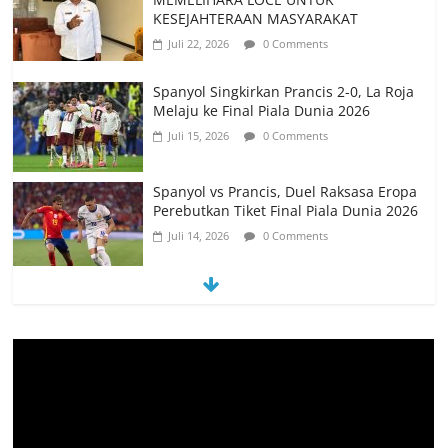
KESEJAHTERAAN MASYARAKAT
Juli 22, 2026
0 Comments
Spanyol Singkirkan Prancis 2-0, La Roja
Melaju ke Final Piala Dunia 2026
Juli 15, 2026
0 Comments
Spanyol vs Prancis, Duel Raksasa Eropa
Perebutkan Tiket Final Piala Dunia 2026
Juli 14, 2026
0 Comments
Memanfaatkan Artificial Intelligence
untuk Mendukung Perkuliahan di Era
Digital
Juni 10, 2026
0 Comments
PSN Ngada Pesta Gol, Libas MRC
Bulukumba 5-0 di Laga Perdana 32
Besar Liga 4 Nasional