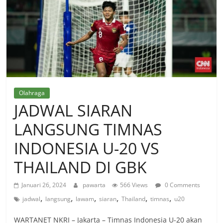
Olahraga
JADWAL SIARAN
LANGSUNG TIMNAS
INDONESIA U-20 VS
THAILAND DI GBK
Januari 26, 2024
pawarta
566 Views
0 Comments
,
,
,
,
,
,
jadwal
langsung
lawam
siaran
Thailand
timnas
u20
WARTANET NKRI – Jakarta – Timnas Indonesia U-20 akan