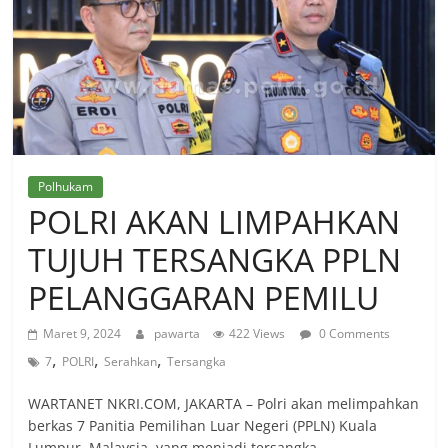
Polhukam
POLRI AKAN LIMPAHKAN
TUJUH TERSANGKA PPLN
PELANGGARAN PEMILU
Maret 9, 2024
pawarta
422 Views
0 Comments
,
,
,
7
POLRI
Serahkan
Tersangka
WARTANET NKRI.COM, JAKARTA – Polri akan melimpahkan
berkas 7 Panitia Pemilihan Luar Negeri (PPLN) Kuala
Lumpur, Malaysia, yang menjadi tersangka