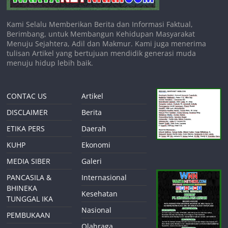
Kami Selalu Memberikan Berita dan Informasi Faktual,
Berimbang, untuk Membangun Kehidupan Masyarakat
Menuju Sejahtera, Adil dan Makmur. Kami juga menerima
tulisan Artikel yang bertujuan mendidik generasi muda
menuju hidup lebih baik.
CONTAC US
Artikel
DISCLAIMER
Berita
ETIKA PERS
Daerah
KUHP
Ekonomi
MEDIA SIBER
Galeri
PANCASILA &
Internasional
BHINEKA
Kesehatan
TUNGGAL IKA
Nasional
PEMBUKAAN
Olahraga