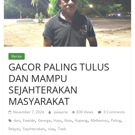
Berita
GACOR PALING TULUS
DAN MAMPU
SEJAHTERAKAN
MASYARAKAT
November 7, 2024
pawarta
836 Views
0 Comments
,
,
,
,
,
,
,
,
dan
Ewalde
George
Hajo
Kota
Kupang
Melkianus
Paling
,
,
,
Rakyat
Sejahterakan
siap
Taek