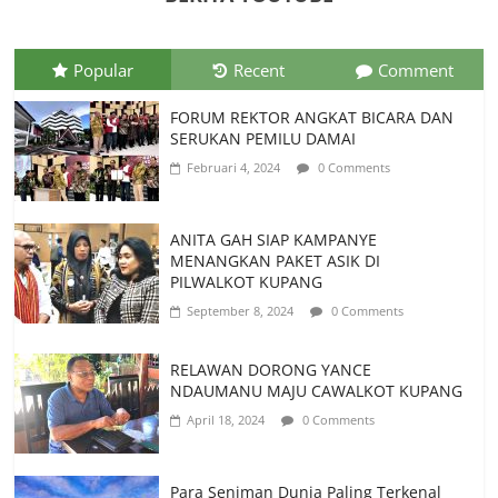
Juli 26, 2026
0 Comments
Popular
Recent
Comment
FORUM REKTOR ANGKAT BICARA DAN
SERUKAN PEMILU DAMAI
Februari 4, 2024
0 Comments
ANITA GAH SIAP KAMPANYE
MENANGKAN PAKET ASIK DI
PILWALKOT KUPANG
September 8, 2024
0 Comments
RELAWAN DORONG YANCE
NDAUMANU MAJU CAWALKOT KUPANG
April 18, 2024
0 Comments
Para Seniman Dunia Paling Terkenal