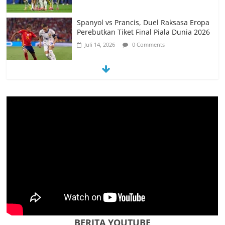
Spanyol vs Prancis, Duel Raksasa Eropa
Perebutkan Tiket Final Piala Dunia 2026
Juli 14, 2026
0 Comments
Memanfaatkan Artificial Intelligence
untuk Mendukung Perkuliahan di Era
Digital
Juni 10, 2026
0 Comments
PSN Ngada Pesta Gol, Libas MRC
Bulukumba 5-0 di Laga Perdana 32
Besar Liga 4 Nasional
Juni 9, 2026
0 Comments
Tim Kajian Budaya Teliti Anyaman Tikar
“Loce” di Manggarai Barat, Diusulkan
Jadi Warisan Budaya Takbenda
Indonesia
BERITA YOUTUBE