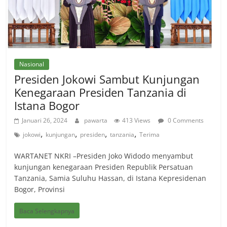
Nasional
Presiden Jokowi Sambut Kunjungan
Kenegaraan Presiden Tanzania di
Istana Bogor
Januari 26, 2024
pawarta
413 Views
0 Comments
,
,
,
,
jokowi
kunjungan
presiden
tanzania
Terima
WARTANET NKRI –Presiden Joko Widodo menyambut
kunjungan kenegaraan Presiden Republik Persatuan
Tanzania, Samia Suluhu Hassan, di Istana Kepresidenan
Bogor, Provinsi
Baca Selengkapnya