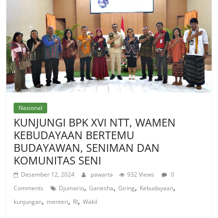
Nasional
KUNJUNGI BPK XVI NTT, WAMEN
KEBUDAYAAN BERTEMU
BUDAYAWAN, SENIMAN DAN
KOMUNITAS SENI
Desember 12, 2024
pawarta
932 Views
0
,
,
,
,
Comments
Djumario
Ganesha
Giring
Kebudayaan
,
,
,
kunjungan
menteri
RI
Wakil