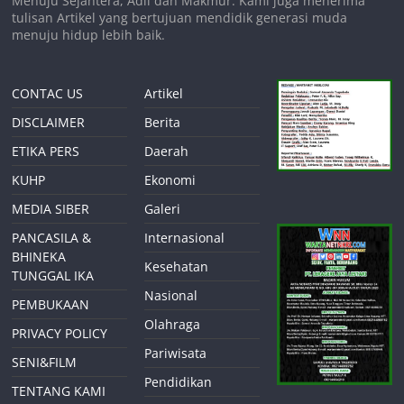
Menuju Sejahtera, Adil dan Makmur. Kami juga menerima
tulisan Artikel yang bertujuan mendidik generasi muda
menuju hidup lebih baik.
CONTAC US
Artikel
DISCLAIMER
Berita
ETIKA PERS
Daerah
KUHP
Ekonomi
MEDIA SIBER
Galeri
PANCASILA &
Internasional
BHINEKA
Kesehatan
TUNGGAL IKA
Nasional
PEMBUKAAN
Olahraga
PRIVACY POLICY
Pariwisata
SENI&FILM
Pendidikan
TENTANG KAMI