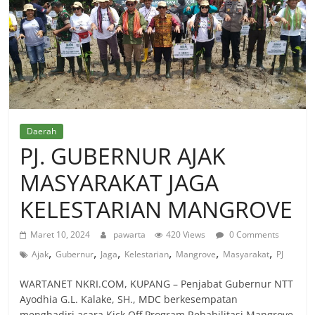
Daerah
PJ. GUBERNUR AJAK
MASYARAKAT JAGA
KELESTARIAN MANGROVE
Maret 10, 2024
pawarta
420 Views
0 Comments
,
,
,
,
,
,
Ajak
Gubernur
Jaga
Kelestarian
Mangrove
Masyarakat
PJ
WARTANET NKRI.COM, KUPANG – Penjabat Gubernur NTT
Ayodhia G.L. Kalake, SH., MDC berkesempatan
menghadiri acara Kick Off Program Rehabilitasi Mangrove