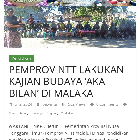
Pendidikan
PEMPROV NTT LAKUKAN
KAJIAN BUDAYA ‘AKA
BILAN’ DI MALAKA
Juli 2, 2024
pawarta
1562 Views
0 Comments
,
,
,
,
Aka
Bilan
Budaya
Kajian
Malaka
WARTANET NKRI, Betun – Pemerintah Provinsi Nusa
Tenggara Timur (Pemprov NTT) melalui Dinas Pendidikan
dan Kebudayaan Provinsi NTT, bekerjasama dengan