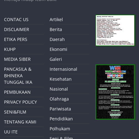
CONTAC US
Artikel
DISCLAIMER
Berita
ETIKA PERS
Daerah
KUHP
Ekonomi
MEDIA SIBER
Galeri
PANCASILA &
Internasional
BHINEKA
Kesehatan
TUNGGAL IKA
Nasional
PEMBUKAAN
Olahraga
PRIVACY POLICY
Pariwisata
SENI&FILM
Pendidikan
TENTANG KAMI
Polhukam
UU ITE
Seni & Film