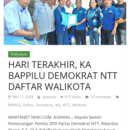
Polhukam
HARI TERAKHIR, KA
BAPPILU DEMOKRAT NTT
DAFTAR WALIKOTA
Mei 11, 2024
pawarta
913 Views
0 Comments
,
,
,
,
,
BAPILU
Daftar
Demokrat
KA
NTT
Walikota
WARTANET NKRI.COM, KUPANG – Kepala Badan
Pemenangan Pemilu DPD Partai Demokrat NTT, Rikardus
Wawo, S.S, M.A didaftarkan sejumlah Organisasi Sayap