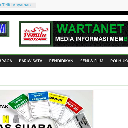
a Teliti Anyaman
nggarai Barat,
arisan Budaya
ia
RAI BARAT
E UNTUK
MASYARAKAT
 Prancis 2-0, La
al Piala Dunia
s, Duel Raksasa
HRAGA
PARIWISATA
PENDIDIKAN
SENI & FILM
POLHUK
iket Final Piala
ficial
uk Mendukung
 Digital