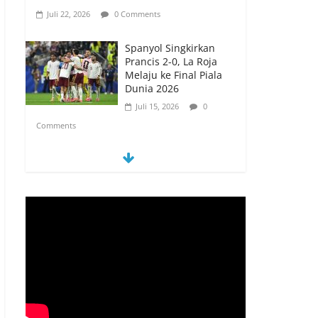
Juli 22, 2026
0 Comments
Spanyol Singkirkan
Prancis 2-0, La Roja
Melaju ke Final Piala
Dunia 2026
Juli 15, 2026
0
Comments
Spanyol vs Prancis,
Duel Raksasa Eropa
Perebutkan Tiket Final
Piala Dunia 2026
Juli 14, 2026
0
Comments
Memanfaatkan
Artificial Intelligence
untuk Mendukung
Perkuliahan di Era