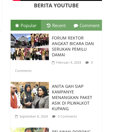
Digital
BERITA YOUTUBE
Juni 10, 2026
0 Comments
PSN Ngada Pesta Gol,
Popular
Recent
Comment
Libas MRC Bulukumba
5-0 di Laga Perdana 32
FORUM REKTOR
Besar Liga 4 Nasional
ANGKAT BICARA DAN
SERUKAN PEMILU
Juni 9, 2026
0
DAMAI
Comments
Februari 4, 2024
0
Tim Kajian Budaya
Comments
Teliti Anyaman Tikar
“Loce” di Manggarai
ANITA GAH SIAP
Barat, Diusulkan Jadi
KAMPANYE
Warisan Budaya
MENANGKAN PAKET
Takbenda Indonesia
ASIK DI PILWALKOT
Juli 26, 2026
0 Comments
KUPANG
September 8, 2024
0 Comments
RELAWAN DORONG