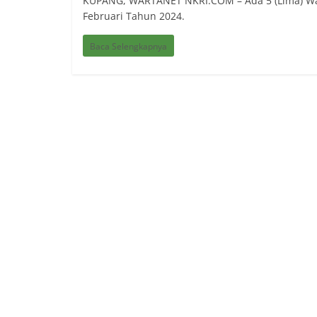
KUPANG, WARTANET NKRI.COM – Ada 5 (Lima) War
Februari Tahun 2024.
Baca Selengkapnya