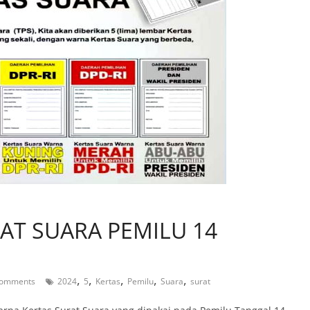
AT SUARA PEMILU 14
,
,
,
,
,
omments
2024
5
Kertas
Pemilu
Suara
surat