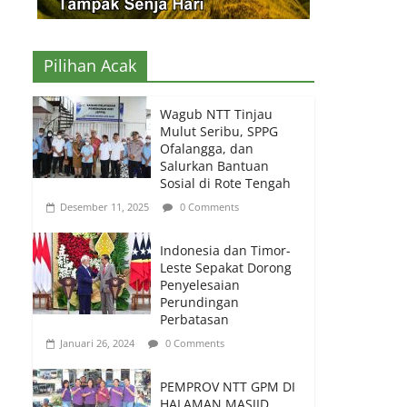
Pilihan Acak
Wagub NTT Tinjau
Mulut Seribu, SPPG
Ofalangga, dan
Salurkan Bantuan
Sosial di Rote Tengah
Desember 11, 2025
0 Comments
Indonesia dan Timor-
Leste Sepakat Dorong
Penyelesaian
Perundingan
Perbatasan
Januari 26, 2024
0 Comments
PEMPROV NTT GPM DI
HALAMAN MASJID