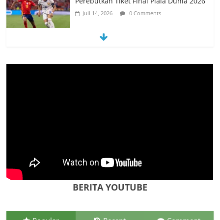
untuk Mendukung Perkuliahan di Era
Digital
Juni 10, 2026
0 Comments
PSN Ngada Pesta Gol, Libas MRC
Bulukumba 5-0 di Laga Perdana 32
Besar Liga 4 Nasional
Juni 9, 2026
0 Comments
Tim Kajian Budaya Teliti Anyaman Tikar
“Loce” di Manggarai Barat, Diusulkan
Jadi Warisan Budaya Takbenda
Indonesia
Juli 26, 2026
0 Comments
BERITA YOUTUBE