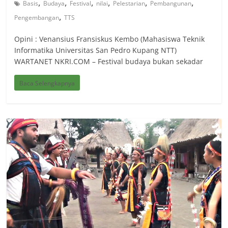
,
,
,
,
,
,
Basis
Budaya
Festival
nilai
Pelestarian
Pembangunan
,
Pengembangan
TTS
Opini : Venansius Fransiskus Kembo (Mahasiswa Teknik
Informatika Universitas San Pedro Kupang NTT)
WARTANET NKRI.COM – Festival budaya bukan sekadar
Baca Selengkapnya