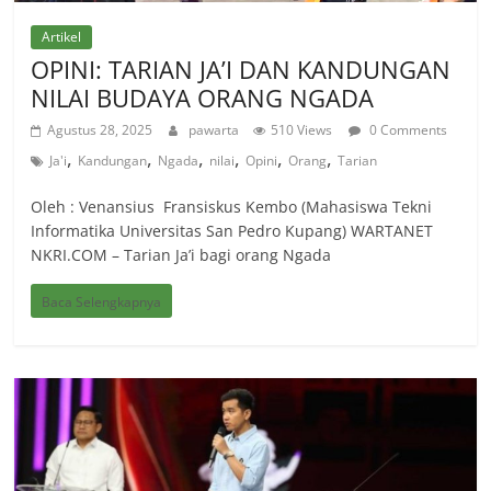
Artikel
OPINI: TARIAN JA’I DAN KANDUNGAN
NILAI BUDAYA ORANG NGADA
Agustus 28, 2025
pawarta
510 Views
0 Comments
,
,
,
,
,
,
Ja'i
Kandungan
Ngada
nilai
Opini
Orang
Tarian
Oleh : Venansius Fransiskus Kembo (Mahasiswa Tekni
Informatika Universitas San Pedro Kupang) WARTANET
NKRI.COM – Tarian Ja’i bagi orang Ngada
Baca Selengkapnya