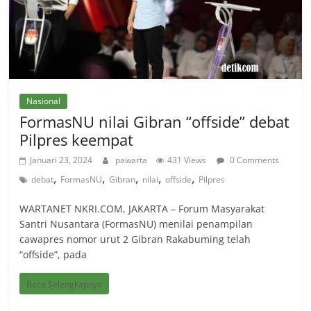
Nasional
FormasNU nilai Gibran “offside” debat
Pilpres keempat
Januari 23, 2024
pawarta
431 Views
0 Comments
,
,
,
,
,
debat
FormasNU
Gibran
nilai
offside
Pilpres
WARTANET NKRI.COM, JAKARTA – Forum Masyarakat
Santri Nusantara (FormasNU) menilai penampilan
cawapres nomor urut 2 Gibran Rakabuming telah
“offside”, pada
Baca Selengkapnya