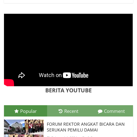
Spanyol vs Prancis, Duel Raksasa Eropa
Perebutkan Tiket Final Piala Dunia 2026
Juli 14, 2026
0 Comments
Memanfaatkan Artificial Intelligence
untuk Mendukung Perkuliahan di Era
Digital
Juni 10, 2026
0 Comments
Jangan Jadikan Festival Budaya di Kota
Kupang Sebagai Seremonial Tahunan
Agustus 10, 2026
0 Comments
BERITA YOUTUBE
Popular
Recent
Comment
FORUM REKTOR ANGKAT BICARA DAN
SERUKAN PEMILU DAMAI