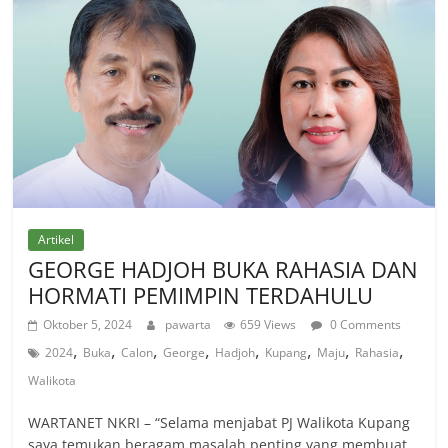
Artikel
GEORGE HADJOH BUKA RAHASIA DAN
HORMATI PEMIMPIN TERDAHULU
Oktober 5, 2024
pawarta
659 Views
0 Comments
,
,
,
,
,
,
,
,
2024
Buka
Calon
George
Hadjoh
Kupang
Maju
Rahasia
Walikota
WARTANET NKRI – “Selama menjabat PJ Walikota Kupang
saya temukan beragam masalah penting yang membuat