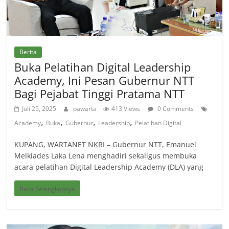
Berita
Buka Pelatihan Digital Leadership
Academy, Ini Pesan Gubernur NTT
Bagi Pejabat Tinggi Pratama NTT
Juli 25, 2025
pawarta
413 Views
0 Comments
,
,
,
,
Academy
Buka
Gubernur
Leadership
Pelatihan Digital
KUPANG, WARTANET NKRI – Gubernur NTT, Emanuel
Melkiades Laka Lena menghadiri sekaligus membuka
acara pelatihan Digital Leadership Academy (DLA) yang
Baca Selengkapnya