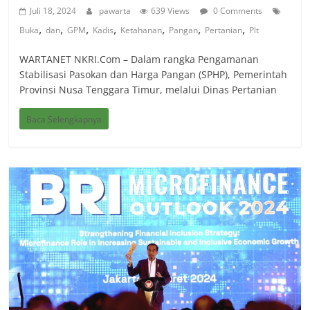
Juli 18, 2024
pawarta
639 Views
0 Comments
,
,
,
,
,
,
,
Buka
dan
GPM
Kadis
Ketahanan
Pangan
Pertanian
Plt
WARTANET NKRI.Com – Dalam rangka Pengamanan
Stabilisasi Pasokan dan Harga Pangan (SPHP), Pemerintah
Provinsi Nusa Tenggara Timur, melalui Dinas Pertanian
Baca Selengkapnya