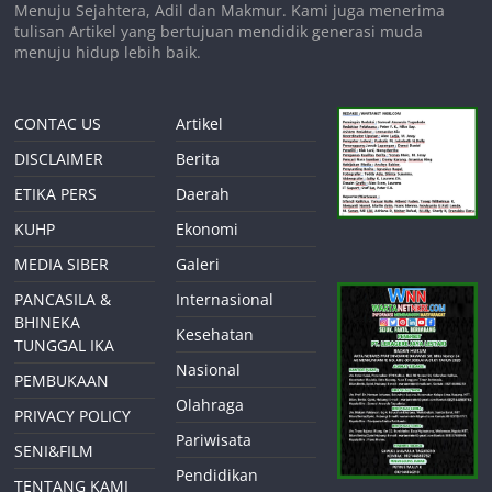
Menuju Sejahtera, Adil dan Makmur. Kami juga menerima
tulisan Artikel yang bertujuan mendidik generasi muda
menuju hidup lebih baik.
CONTAC US
Artikel
DISCLAIMER
Berita
ETIKA PERS
Daerah
KUHP
Ekonomi
MEDIA SIBER
Galeri
PANCASILA &
Internasional
BHINEKA
Kesehatan
TUNGGAL IKA
Nasional
PEMBUKAAN
Olahraga
PRIVACY POLICY
Pariwisata
SENI&FILM
Pendidikan
TENTANG KAMI