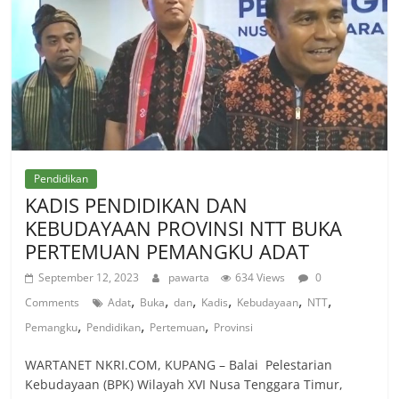
Pendidikan
KADIS PENDIDIKAN DAN
KEBUDAYAAN PROVINSI NTT BUKA
PERTEMUAN PEMANGKU ADAT
September 12, 2023
pawarta
634 Views
0
,
,
,
,
,
,
Comments
Adat
Buka
dan
Kadis
Kebudayaan
NTT
,
,
,
Pemangku
Pendidikan
Pertemuan
Provinsi
WARTANET NKRI.COM, KUPANG – Balai Pelestarian
Kebudayaan (BPK) Wilayah XVI Nusa Tenggara Timur,