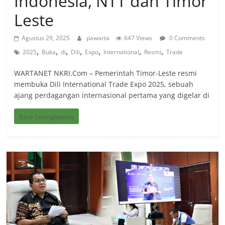
Indonesia, NTT dan Timor
Leste
Agustus 29, 2025
pawarta
647 Views
0 Comments
,
,
,
,
,
,
,
2025
Buka
di
Dili
Expo
International
Resmi
Trade
WARTANET NKRI.Com – Pemerintah Timor-Leste resmi
membuka Dili International Trade Expo 2025, sebuah
ajang perdagangan internasional pertama yang digelar di
Baca Selengkapnya